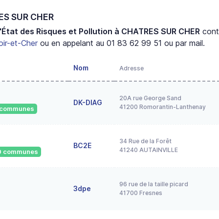
RES SUR CHER
'État des Risques et Pollution à CHATRES SUR CHER
cont
oir-et-Cher
ou en appelant au 01 83 62 99 51 ou par mail.
Nom
Adresse
20A rue George Sand
DK-DIAG
41200 Romorantin-Lanthenay
9 communes
34 Rue de la Forêt
BC2E
41240 AUTAINVILLE
530 communes
96 rue de la taille picard
3dpe
41700 Fresnes