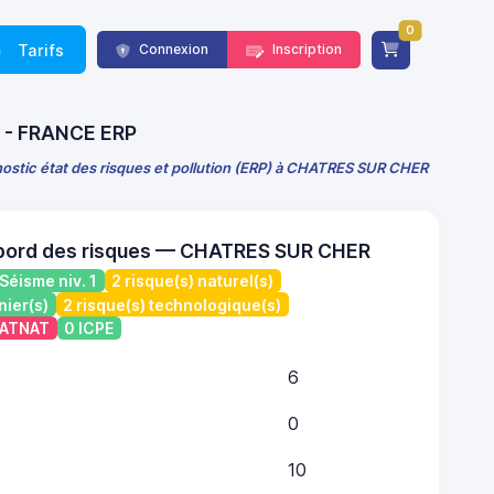
0
Tarifs
Connexion
Inscription
r) - FRANCE ERP
ostic état des risques et pollution (ERP) à CHATRES SUR CHER
 bord des risques — CHATRES SUR CHER
Séisme niv. 1
2 risque(s) naturel(s)
nier(s)
2 risque(s) technologique(s)
 CATNAT
0 ICPE
6
0
10