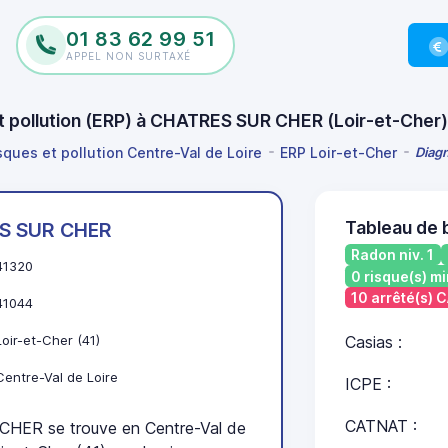
01 83 62 99 51
APPEL NON SURTAXÉ
et pollution (ERP) à CHATRES SUR CHER (Loir-et-Che
sques et pollution Centre-Val de Loire
ERP Loir-et-Cher
Diagn
Tableau de
S SUR CHER
Radon niv. 1
41320
0 risque(s) mi
10 arrêté(s)
41044
Loir-et-Cher (41)
Casias :
Centre-Val de Loire
ICPE :
CATNAT :
ER se trouve en Centre-Val de