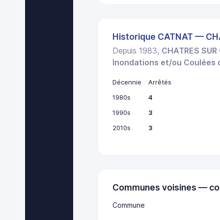
Historique CATNAT — C
Depuis 1983,
CHATRES SUR
Inondations et/ou Coulées
Décennie
Arrêtés
1980s
4
1990s
3
2010s
3
Communes voisines — co
Commune