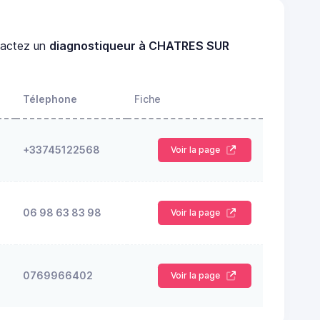
actez un
diagnostiqueur à CHATRES SUR
Télephone
Fiche
+33745122568
Voir la page
06 98 63 83 98
Voir la page
0769966402
Voir la page