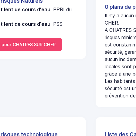
 risques Naturels
0 plans de p
 lent de cours d'eau
: PPRI du
Il n'y a aucu
CHER.
 lent de cours d'eau
: PSS -
À CHATRES SU
risques minier
est constamme
 pour CHATRES SUR CHER
sécurité, gara
aucun incident
locales sont p
grâce à une b
Les habitants
sécurité est u
prévention des
 risques technologique
Liste des C