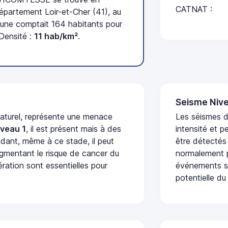
CATNAT :
épartement Loir-et-Cher (41), au
une comptait 164 habitants pour
Densité :
11 hab/km²
.
Seisme Nive
naturel, représente une menace
Les séismes d
iveau 1
, il est présent mais à des
intensité et p
dant, même à ce stade, il peut
être détectés
augmentant le risque de cancer du
normalement p
ération sont essentielles pour
événements se
potentielle du