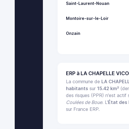
Saint-Laurent-Nouan
Montoire-sur-le-Loir
Onzain
ERP à LA CHAPELLE VIC
La commune de
LA CHAPEL
habitants
sur
15.42 km²
(den
des risques (PPR) n'est acti
Coulées de Boue
. L'
État des 
sur France ERP.