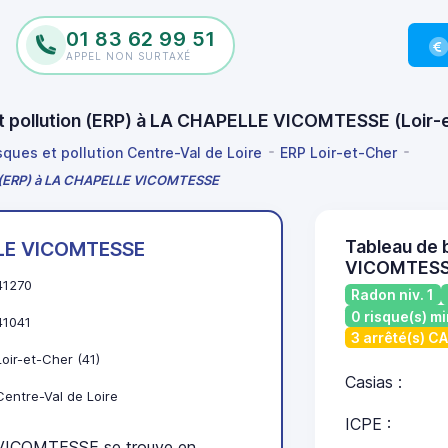
01 83 62 99 51
APPEL NON SURTAXÉ
 et pollution (ERP) à LA CHAPELLE VICOMTESSE (Loir
sques et pollution Centre-Val de Loire
ERP Loir-et-Cher
ion (ERP) à LA CHAPELLE VICOMTESSE
Tableau de 
LE VICOMTESSE
VICOMTES
41270
Radon niv. 1
0 risque(s) mi
41041
3 arrêté(s) C
Loir-et-Cher (41)
Casias :
Centre-Val de Loire
ICPE :
ICOMTESSE se trouve en