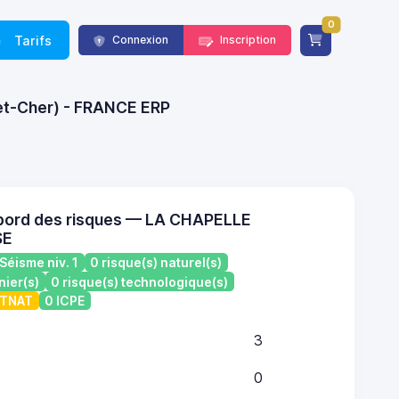
0
Tarifs
Connexion
Inscription
-et-Cher) - FRANCE ERP
bord des risques — LA CHAPELLE
SE
Séisme niv. 1
0 risque(s) naturel(s)
nier(s)
0 risque(s) technologique(s)
ATNAT
0 ICPE
3
0