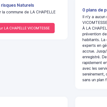
 risques Naturels
0 plans de p
l sur la commune de LA CHAPELLE
Il n'y a aucu
VICOMTESSE
À LA CHAPELL
ur LA CHAPELLE VICOMTESSE
prévention des
habitants. La
experts en géo
accrue. Jusqu'
enregistré. De
rapidement en
avec les serv
sereinement, c
sans un plan f