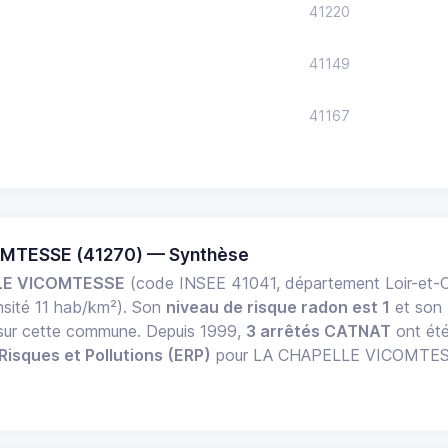
41220
41149
41167
OMTESSE (41270) — Synthèse
LE VICOMTESSE
(code INSEE 41041, département Loir-et-Ch
sité 11 hab/km²). Son
niveau de risque radon est 1
et son
f sur cette commune. Depuis 1999,
3 arrêtés CATNAT
ont été
Risques et Pollutions (ERP)
pour LA CHAPELLE VICOMTESSE e