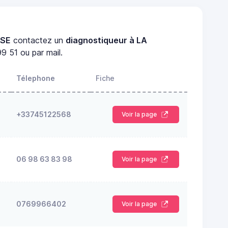
SSE
contactez un
diagnostiqueur à LA
9 51 ou par mail.
Télephone
Fiche
+33745122568
Voir la page
06 98 63 83 98
Voir la page
0769966402
Voir la page