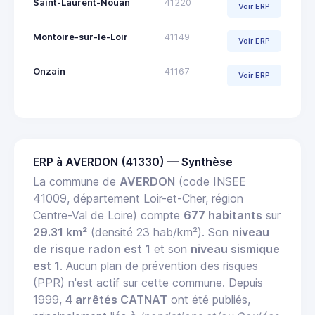
Saint-Laurent-Nouan
41220
Voir ERP
Montoire-sur-le-Loir
41149
Voir ERP
Onzain
41167
Voir ERP
ERP à AVERDON (41330) — Synthèse
La commune de
AVERDON
(code INSEE
41009, département Loir-et-Cher, région
Centre-Val de Loire) compte
677 habitants
sur
29.31 km²
(densité 23 hab/km²). Son
niveau
de risque radon est 1
et son
niveau sismique
est 1
. Aucun plan de prévention des risques
(PPR) n'est actif sur cette commune. Depuis
1999,
4 arrêtés CATNAT
ont été publiés,