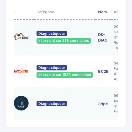
-
Catégorie
Nom
Adresse
20A rue
George S
Diagnostiqueur
DK-
41200
DIAG
Intervient sur 219 communes
Romoranti
Lanthenay
34 Rue de 
Diagnostiqueur
Forêt
BC2E
41240
Intervient sur 1530 communes
AUTAINVI
96 rue de 
taille pica
Diagnostiqueur
3dpe
41700
Fresnes