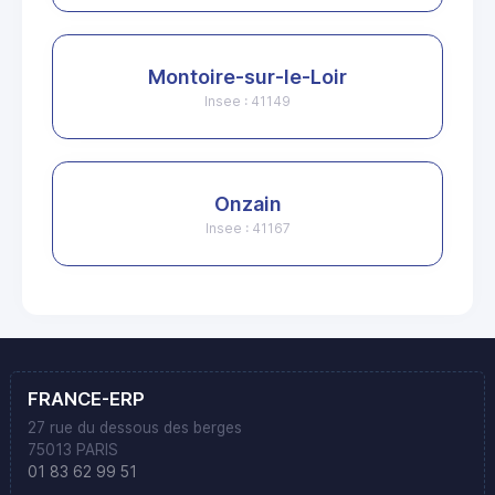
Montoire-sur-le-Loir
Insee : 41149
Onzain
Insee : 41167
FRANCE-ERP
27 rue du dessous des berges
75013 PARIS
01 83 62 99 51