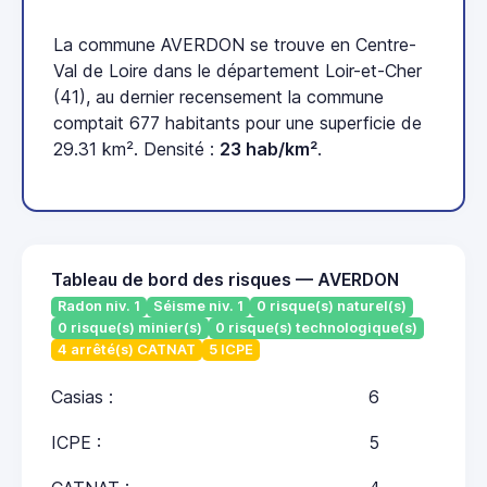
La commune AVERDON se trouve en Centre-
Val de Loire dans le département Loir-et-Cher
(41), au dernier recensement la commune
comptait 677 habitants pour une superficie de
29.31 km². Densité :
23 hab/km²
.
Tableau de bord des risques — AVERDON
Radon niv. 1
Séisme niv. 1
0 risque(s) naturel(s)
0 risque(s) minier(s)
0 risque(s) technologique(s)
4 arrêté(s) CATNAT
5 ICPE
Casias :
6
ICPE :
5