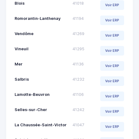
Blois
41018
Voir ERP
Romorantin-Lanthenay
41194
Voir ERP
Vendôme
41269
Voir ERP
Vineuil
41295
Voir ERP
Mer
41136
Voir ERP
Salbris
41232
Voir ERP
Lamotte-Beuvron
41106
Voir ERP
Selles-sur-Cher
41242
Voir ERP
La Chaussée-Saint-Victor
41047
Voir ERP