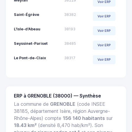
Meylan
38229
Voir ERP
Saint-Égrève
38382
Voir ERP
L'Isle-d'Abeau
38193
Voir ERP
Seyssinet-Pariset
38485
Voir ERP
Le Pont-de-Claix
38317
Voir ERP
ERP à GRENOBLE (38000) — Synthèse
La commune de
GRENOBLE
(code INSEE
38185, département Isère, région Auvergne-
Rhône-Alpes) compte
156 140 habitants
sur
18.43 km²
(densité 8,470 hab/km²). Son