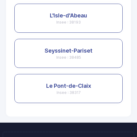
L'Isle-d'Abeau
Insee : 38193
Seyssinet-Pariset
Insee : 38485
Le Pont-de-Claix
Insee : 38317