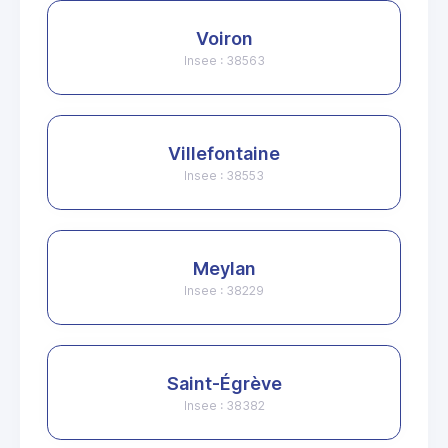
Voiron
Insee : 38563
Villefontaine
Insee : 38553
Meylan
Insee : 38229
Saint-Égrève
Insee : 38382