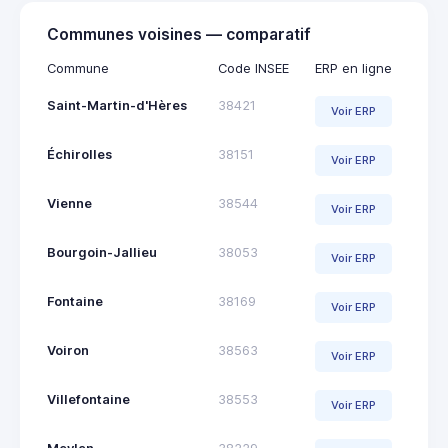
Communes voisines — comparatif
Commune
Code INSEE
ERP en ligne
Saint-Martin-d'Hères
38421
Voir ERP
Échirolles
38151
Voir ERP
Vienne
38544
Voir ERP
Bourgoin-Jallieu
38053
Voir ERP
Fontaine
38169
Voir ERP
Voiron
38563
Voir ERP
Villefontaine
38553
Voir ERP