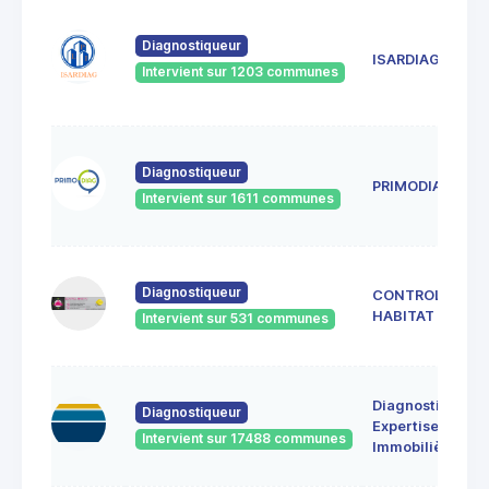
Diagnostiqueur
ISARDIAG
Intervient sur 1203 communes
Diagnostiqueur
PRIMODIAG
Intervient sur 1611 communes
Diagnostiqueur
CONTROL
HABITAT
Intervient sur 531 communes
Diagnostics et
Diagnostiqueur
Expertises
Intervient sur 17488 communes
Immobilières