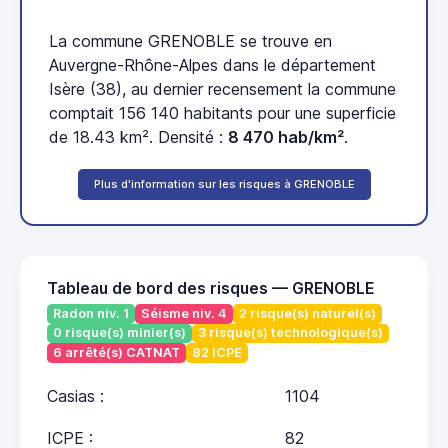
La commune GRENOBLE se trouve en
Auvergne-Rhône-Alpes dans le département
Isère (38), au dernier recensement la commune
comptait 156 140 habitants pour une superficie
de 18.43 km². Densité :
8 470 hab/km²
.
Plus d'information sur les risques à GRENOBLE
Tableau de bord des risques — GRENOBLE
Radon niv. 1
Séisme niv. 4
2 risque(s) naturel(s)
0 risque(s) minier(s)
3 risque(s) technologique(s)
6 arrêté(s) CATNAT
82 ICPE
Casias :
1104
ICPE :
82