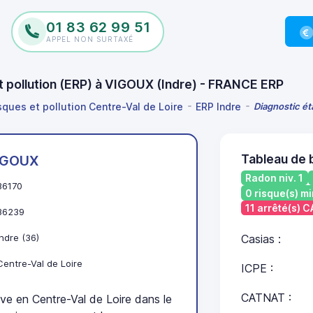
01 83 62 99 51
APPEL NON SURTAXÉ
et pollution (ERP) à VIGOUX (Indre) - FRANCE ERP
sques et pollution Centre-Val de Loire
ERP Indre
Diagnostic ét
Tableau de 
IGOUX
Radon niv. 1
36170
0 risque(s) mi
11 arrêté(s) 
36239
Indre (36)
Casias :
Centre-Val de Loire
ICPE :
CATNAT :
 en Centre-Val de Loire dans le