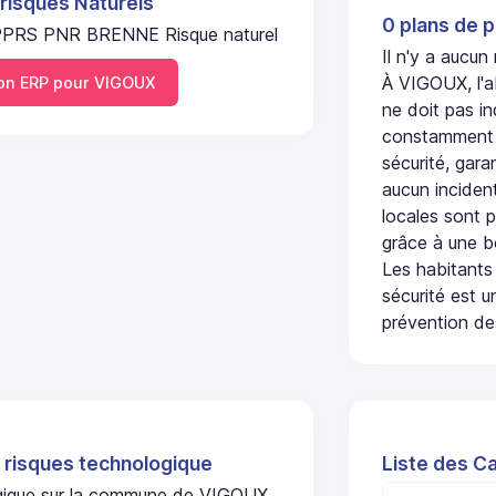
 risques Naturels
0 plans de p
PPRS PNR BRENNE Risque naturel
Il n'y a aucu
À VIGOUX, l'a
n ERP pour VIGOUX
ne doit pas i
constamment s
sécurité, gara
aucun incident
locales sont p
grâce à une b
Les habitants
sécurité est u
prévention des
 risques technologique
Liste des C
logique sur la commune de VIGOUX.