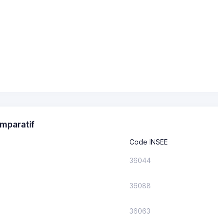
mparatif
Code INSEE
36044
36088
36063