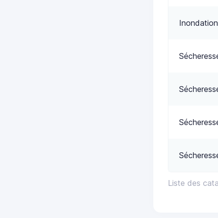
Inondation
Sécheress
Sécheress
Sécheress
Sécheress
Liste des cat