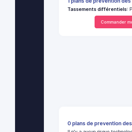
1 plans de prevention des
Tassements différentiels
: 
Commander mo
0 plans de prevention des
Il n'y a aucun risque techno