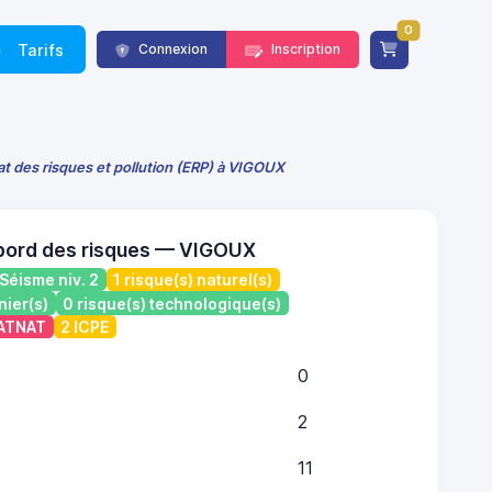
0
Tarifs
Connexion
Inscription
at des risques et pollution (ERP) à VIGOUX
bord des risques — VIGOUX
Séisme niv. 2
1 risque(s) naturel(s)
nier(s)
0 risque(s) technologique(s)
CATNAT
2 ICPE
0
2
11