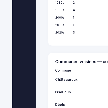
1980s
2
1990s
4
2000s
1
2010s
1
2020s
3
Communes voisines — co
Commune
Châteauroux
Issoudun
Déols