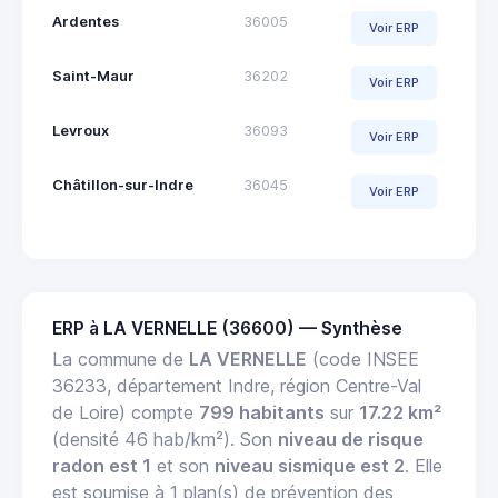
Ardentes
36005
Voir ERP
Saint-Maur
36202
Voir ERP
Levroux
36093
Voir ERP
Châtillon-sur-Indre
36045
Voir ERP
ERP à LA VERNELLE (36600) — Synthèse
La commune de
LA VERNELLE
(code INSEE
36233, département Indre, région Centre-Val
de Loire) compte
799 habitants
sur
17.22 km²
(densité 46 hab/km²). Son
niveau de risque
radon est 1
et son
niveau sismique est 2
. Elle
est soumise à 1 plan(s) de prévention des