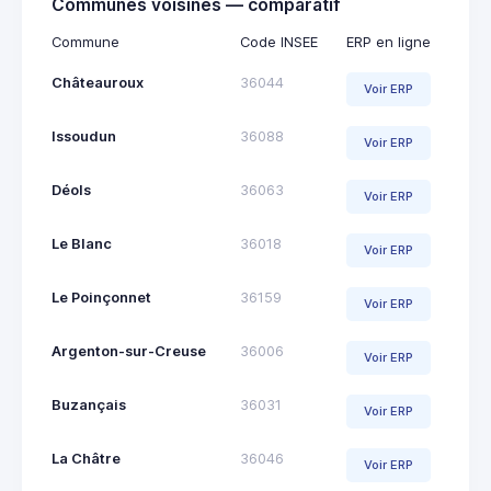
Communes voisines — comparatif
Commune
Code INSEE
ERP en ligne
Châteauroux
36044
Voir ERP
Issoudun
36088
Voir ERP
Déols
36063
Voir ERP
Le Blanc
36018
Voir ERP
Le Poinçonnet
36159
Voir ERP
Argenton-sur-Creuse
36006
Voir ERP
Buzançais
36031
Voir ERP
La Châtre
36046
Voir ERP