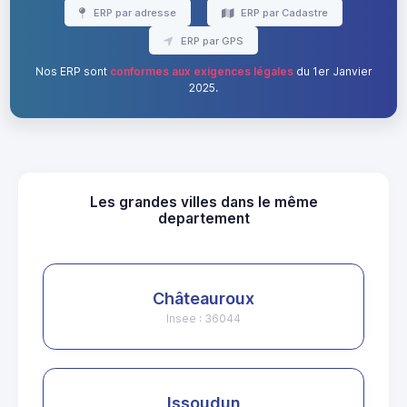
ERP par adresse
ERP par Cadastre
ERP par GPS
Nos ERP sont
conformes aux exigences légales
du 1er Janvier
2025.
Les grandes villes dans le même
departement
Châteauroux
Insee : 36044
Issoudun