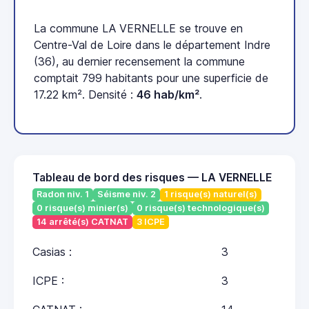
La commune LA VERNELLE se trouve en
Centre-Val de Loire dans le département Indre
(36), au dernier recensement la commune
comptait 799 habitants pour une superficie de
17.22 km². Densité :
46 hab/km²
.
Tableau de bord des risques — LA VERNELLE
Radon niv. 1
Séisme niv. 2
1 risque(s) naturel(s)
0 risque(s) minier(s)
0 risque(s) technologique(s)
14 arrêté(s) CATNAT
3 ICPE
Casias :
3
ICPE :
3