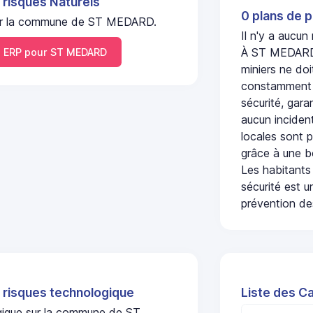
 risques Naturels
0 plans de p
l sur la commune de ST MEDARD.
Il n'y a aucu
À ST MEDARD, 
 ERP pour ST MEDARD
miniers ne doi
constamment s
sécurité, gara
aucun incident
locales sont p
grâce à une b
Les habitants
sécurité est u
prévention des
 risques technologique
Liste des C
ogique sur la commune de ST