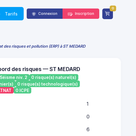
0
Tarifs
Connexion
Inscription
at des risques et pollution (ERP) à ST MEDARD
 bord des risques — ST MEDARD
Séisme niv. 2
0 risque(s) naturel(s)
nier(s)
0 risque(s) technologique(s)
CATNAT
0 ICPE
1
0
6