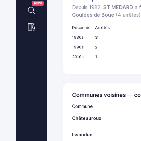
NEW!
Depuis 1982,
ST MEDARD
a f
Coulées de Boue
(4 arrêtés)
Décennie
Arrêtés
1980s
3
1990s
2
2010s
1
Communes voisines — co
Commune
Châteauroux
Issoudun