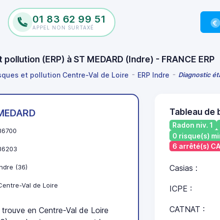
01 83 62 99 51
APPEL NON SURTAXÉ
et pollution (ERP) à ST MEDARD (Indre) - FRANCE ERP
sques et pollution Centre-Val de Loire
ERP Indre
Diagnostic ét
Tableau de
MEDARD
Radon niv. 1
36700
0 risque(s) mi
6 arrêté(s) 
36203
Indre (36)
Casias :
Centre-Val de Loire
ICPE :
CATNAT :
ouve en Centre-Val de Loire