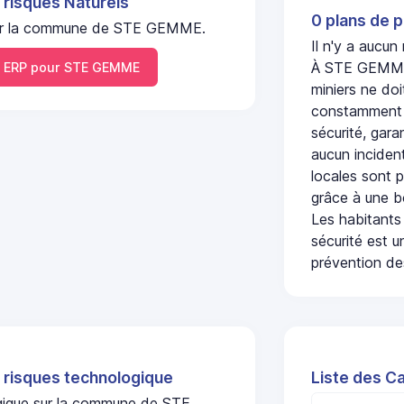
 risques Naturels
0 plans de p
l sur la commune de STE GEMME.
Il n'y a aucu
À STE GEMME, 
 ERP pour STE GEMME
miniers ne doi
constamment s
sécurité, gara
aucun incident
locales sont p
grâce à une b
Les habitants
sécurité est u
prévention des
 risques technologique
Liste des C
logique sur la commune de STE