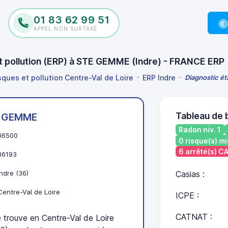
01 83 62 99 51
APPEL NON SURTAXÉ
et pollution (ERP) à STE GEMME (Indre) - FRANCE ERP
sques et pollution Centre-Val de Loire
ERP Indre
Diagnostic ét
Tableau de
 GEMME
Radon niv. 1
36500
0 risque(s) mi
6 arrêté(s) 
36193
Indre (36)
Casias :
Centre-Val de Loire
ICPE :
CATNAT :
ouve en Centre-Val de Loire