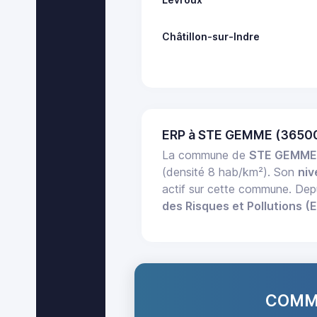
Châtillon-sur-Indre
ERP à STE GEMME (36500
La commune de
STE GEMM
(densité 8 hab/km²). Son
niv
actif sur cette commune. Dep
des Risques et Pollutions (
COMMA