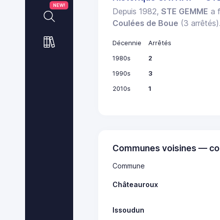
NEW!
Depuis 1982,
STE GEMME
a f
Coulées de Boue
(3 arrêtés)
Décennie
Arrêtés
1980s
2
1990s
3
2010s
1
Communes voisines — co
Commune
Châteauroux
Issoudun