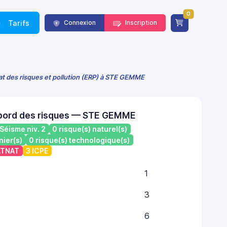
0
Tarifs
Connexion
Inscription
at des risques et pollution (ERP) à STE GEMME
 bord des risques — STE GEMME
Séisme niv. 2
0 risque(s) naturel(s)
nier(s)
0 risque(s) technologique(s)
CATNAT
3 ICPE
1
3
6