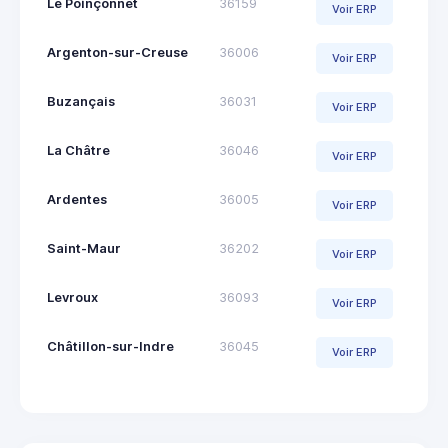
Le Poinçonnet
36159
Voir ERP
Argenton-sur-Creuse
36006
Voir ERP
Buzançais
36031
Voir ERP
La Châtre
36046
Voir ERP
Ardentes
36005
Voir ERP
Saint-Maur
36202
Voir ERP
Levroux
36093
Voir ERP
Châtillon-sur-Indre
36045
Voir ERP