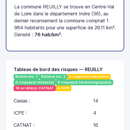
La commune REUILLY se trouve en Centre-Val
de Loire dans le département Indre (36), au
dernier recensement la commune comptait 1
984 habitants pour une superficie de 26.11 km².
Densité :
76 hab/km²
.
Tableau de bord des risques — REUILLY
Radon niv. 1
Séisme niv. 2
3 risque(s) naturel(s)
0 risque(s) minier(s)
0 risque(s) technologique(s)
16 arrêté(s) CATNAT
4 ICPE
Casias :
14
ICPE :
4
CATNAT :
16