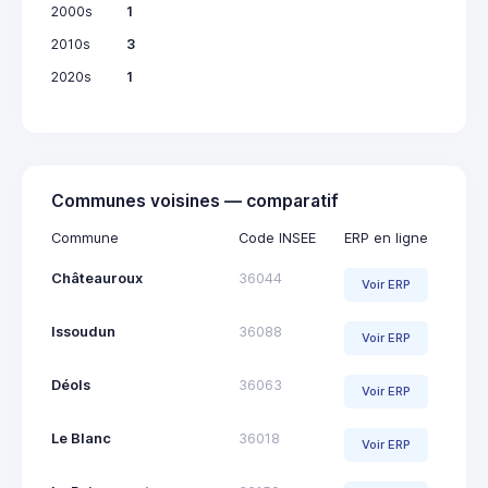
2000s
1
2010s
3
2020s
1
Communes voisines — comparatif
Commune
Code INSEE
ERP en ligne
Châteauroux
36044
Voir ERP
Issoudun
36088
Voir ERP
Déols
36063
Voir ERP
Le Blanc
36018
Voir ERP