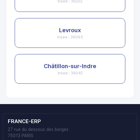
Insee : 36202
Levroux
Insee : 36093
Châtillon-sur-Indre
Insee : 36045
FRANCE-ERP
27 rue du dessous des berges
75013 PARIS