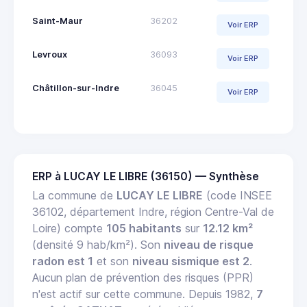
Saint-Maur
36202
Voir ERP
Levroux
36093
Voir ERP
Châtillon-sur-Indre
36045
Voir ERP
ERP à LUCAY LE LIBRE (36150) — Synthèse
La commune de
LUCAY LE LIBRE
(code INSEE
36102, département Indre, région Centre-Val de
Loire) compte
105 habitants
sur
12.12 km²
(densité 9 hab/km²). Son
niveau de risque
radon est 1
et son
niveau sismique est 2
.
Aucun plan de prévention des risques (PPR)
n'est actif sur cette commune. Depuis 1982,
7