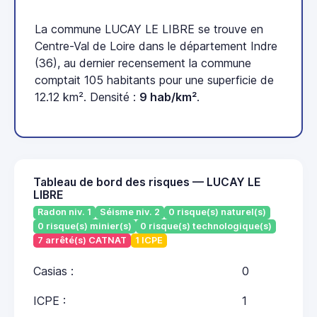
La commune LUCAY LE LIBRE se trouve en
Centre-Val de Loire dans le département Indre
(36), au dernier recensement la commune
comptait 105 habitants pour une superficie de
12.12 km². Densité :
9 hab/km²
.
Tableau de bord des risques — LUCAY LE
LIBRE
Radon niv. 1
Séisme niv. 2
0 risque(s) naturel(s)
0 risque(s) minier(s)
0 risque(s) technologique(s)
7 arrêté(s) CATNAT
1 ICPE
Casias :
0
ICPE :
1