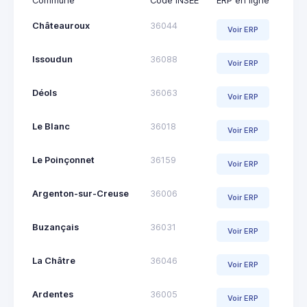
Commune
Code INSEE
ERP en ligne
Châteauroux
36044
Voir ERP
Issoudun
36088
Voir ERP
Déols
36063
Voir ERP
Le Blanc
36018
Voir ERP
Le Poinçonnet
36159
Voir ERP
Argenton-sur-Creuse
36006
Voir ERP
Buzançais
36031
Voir ERP
La Châtre
36046
Voir ERP
Ardentes
36005
Voir ERP