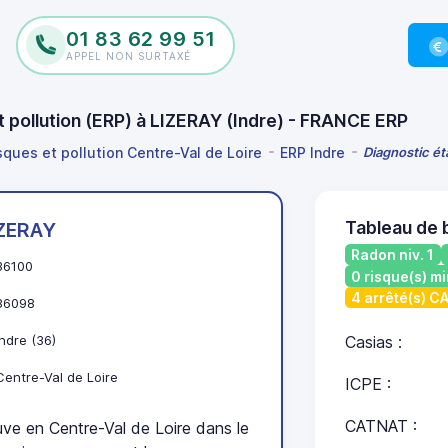
01 83 62 99 51
APPEL NON SURTAXÉ
t pollution (ERP) à LIZERAY (Indre) - FRANCE ERP
sques et pollution Centre-Val de Loire
ERP Indre
Diagnostic ét
Tableau de 
IZERAY
Radon niv. 1
36100
0 risque(s) mi
4 arrêté(s) 
36098
Indre (36)
Casias :
Centre-Val de Loire
ICPE :
CATNAT :
e en Centre-Val de Loire dans le