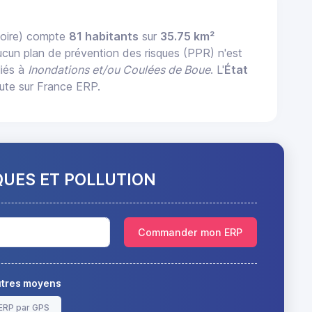
Loire) compte
81 habitants
sur
35.75 km²
ucun plan de prévention des risques (PPR) n'est
liés à
Inondations et/ou Coulées de Boue
. L'
État
ute sur France ERP.
QUES ET POLLUTION
Commander mon ERP
autres moyens
ERP par GPS