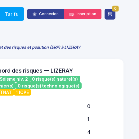
0
Tarifs
Connexion
Inscription
at des risques et pollution (ERP) à LIZERAY
bord des risques — LIZERAY
Séisme niv. 2
0 risque(s) naturel(s)
nier(s)
0 risque(s) technologique(s)
CATNAT
1 ICPE
0
1
4