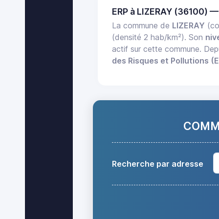
ERP à LIZERAY (36100) —
La commune de
LIZERAY
(co
(densité 2 hab/km²). Son
niv
actif sur cette commune. Dep
des Risques et Pollutions (
COMMA
Recherche par adresse