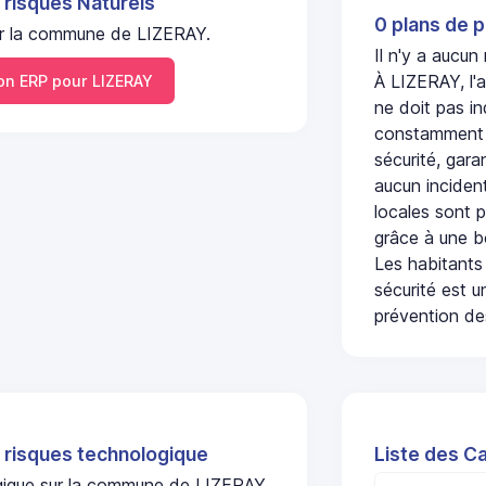
 risques Naturels
0 plans de p
 sur la commune de LIZERAY.
Il n'y a aucun
À LIZERAY, l'
n ERP pour LIZERAY
ne doit pas i
constamment s
sécurité, gara
aucun incident
locales sont p
grâce à une b
Les habitants
sécurité est u
prévention des
 risques technologique
Liste des C
ogique sur la commune de LIZERAY.