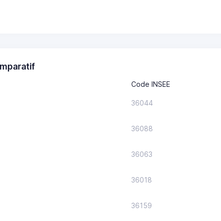
mparatif
Code INSEE
36044
36088
36063
36018
36159