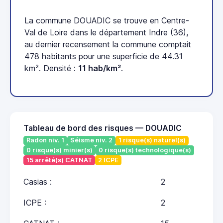
La commune DOUADIC se trouve en Centre-
Val de Loire dans le département Indre (36),
au dernier recensement la commune comptait
478 habitants pour une superficie de 44.31
km². Densité :
11 hab/km²
.
Tableau de bord des risques — DOUADIC
Radon niv. 1
Séisme niv. 2
1 risque(s) naturel(s)
0 risque(s) minier(s)
0 risque(s) technologique(s)
15 arrêté(s) CATNAT
2 ICPE
Casias :
2
ICPE :
2