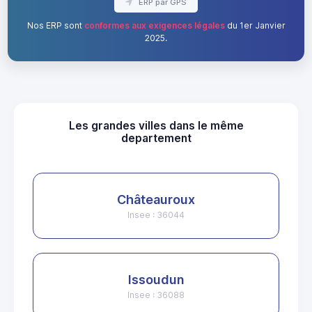
ERP par GPS
Nos ERP sont
conformes aux exigences légales
du 1er Janvier
2025.
Les grandes villes dans le même
departement
Châteauroux
Insee : 36044
Issoudun
Insee : 36088