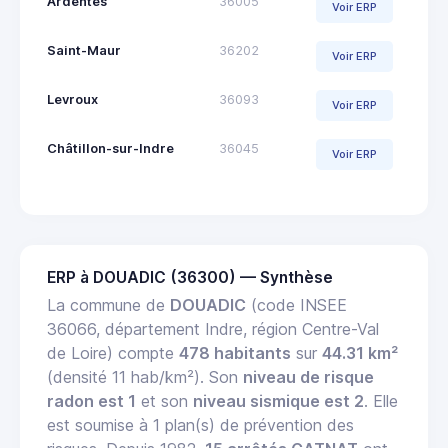
Ardentes
36005
Voir ERP
Saint-Maur
36202
Voir ERP
Levroux
36093
Voir ERP
Châtillon-sur-Indre
36045
Voir ERP
ERP à DOUADIC (36300) — Synthèse
La commune de
DOUADIC
(code INSEE
36066, département Indre, région Centre-Val
de Loire) compte
478 habitants
sur
44.31 km²
(densité 11 hab/km²). Son
niveau de risque
radon est 1
et son
niveau sismique est 2
. Elle
est soumise à 1 plan(s) de prévention des