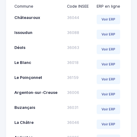
Commune
Code INSEE
ERP en ligne
Châteauroux
36044
Voir ERP
Issoudun
36088
Voir ERP
Déols
36063
Voir ERP
Le Blanc
36018
Voir ERP
Le Poinçonnet
36159
Voir ERP
Argenton-sur-Creuse
36006
Voir ERP
Buzançais
36031
Voir ERP
La Châtre
36046
Voir ERP