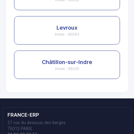
Levroux
Insee : 36093
Châtillon-sur-Indre
Insee : 36045
FRANCE-ERP
27 rue du dessous des berges
75013 PARIS