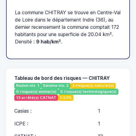
La commune CHITRAY se trouve en Centre-Val
de Loire dans le département Indre (36), au
dernier recensement la commune comptait 172
habitants pour une superficie de 20.04 km².
Densité :
9 hab/km²
.
Tableau de bord des risques — CHITRAY
Radon niv. 1
Séisme niv. 2
2 risque(s) naturel(s)
0 risque(s) minier(s)
0 risque(s) technologique(s)
13 arrêté(s) CATNAT
1 ICPE
Casias :
1
ICPE :
1