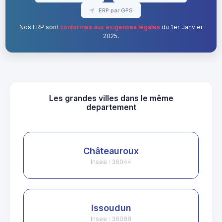
ERP par GPS
Nos ERP sont
conformes aux exigences légales
du 1er Janvier
2025.
Les grandes villes dans le même
departement
Châteauroux
Insee : 36044
Issoudun
Insee : 36088