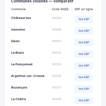
Communes voisines — comparatif
Commune
Code INSEE
ERP en ligne
Châteauroux
36044
Voir ERP
Issoudun
36088
Voir ERP
Déols
36063
Voir ERP
Le Blanc
36018
Voir ERP
Le Poinçonnet
36159
Voir ERP
Argenton-sur-Creuse
36006
Voir ERP
Buzançais
36031
Voir ERP
La Châtre
36046
Voir ERP