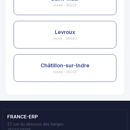
Insee : 36202
Levroux
Insee : 36093
Châtillon-sur-Indre
Insee : 36045
FRANCE-ERP
27 rue du dessous des berges
75013 PARIS