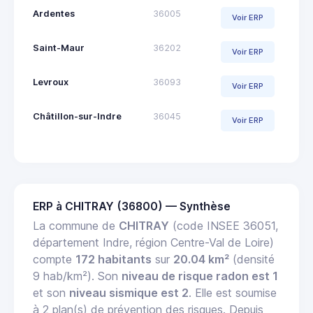
Ardentes
36005
Voir ERP
Saint-Maur
36202
Voir ERP
Levroux
36093
Voir ERP
Châtillon-sur-Indre
36045
Voir ERP
ERP à CHITRAY (36800) — Synthèse
La commune de
CHITRAY
(code INSEE 36051,
département Indre, région Centre-Val de Loire)
compte
172 habitants
sur
20.04 km²
(densité
9 hab/km²). Son
niveau de risque radon est 1
et son
niveau sismique est 2
. Elle est soumise
à 2 plan(s) de prévention des risques. Depuis