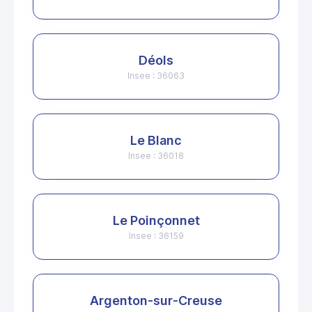
Déols
Insee : 36063
Le Blanc
Insee : 36018
Le Poinçonnet
Insee : 36159
Argenton-sur-Creuse