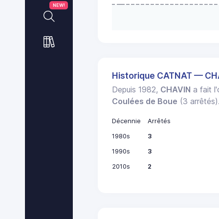
NEW!
Historique CATNAT — C
Depuis 1982,
CHAVIN
a fait l
Coulées de Boue
(3 arrêtés)
Décennie
Arrêtés
1980s
3
1990s
3
2010s
2