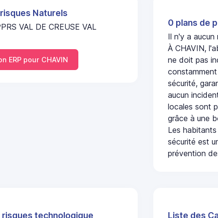
 risques Naturels
0 plans de p
 PPRS VAL DE CREUSE VAL
Il n'y a aucu
À CHAVIN, l'a
ne doit pas i
n ERP pour CHAVIN
constamment s
sécurité, gara
aucun incident
locales sont p
grâce à une b
Les habitants
sécurité est u
prévention des
 risques technologique
Liste des C