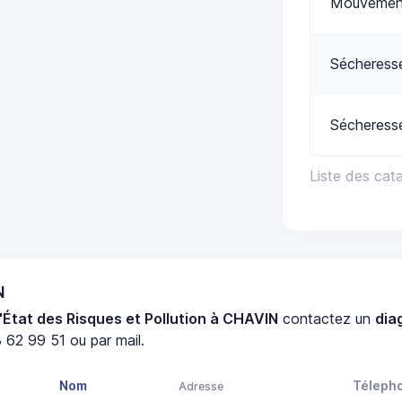
Mouvement
Sécheress
Sécheress
Liste des cat
N
'État des Risques et Pollution à CHAVIN
contactez un
dia
 62 99 51 ou par mail.
Nom
Téleph
Adresse