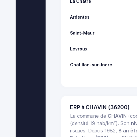
La Châtre
Ardentes
Saint-Maur
Levroux
Châtillon-sur-Indre
ERP à CHAVIN (36200) —
La commune de
CHAVIN
(cod
(densité 19 hab/km²). Son
ni
risques. Depuis 1982,
8 arrê