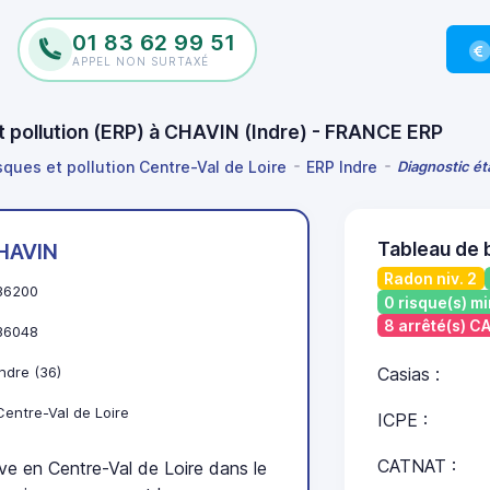
01 83 62 99 51
APPEL NON SURTAXÉ
et pollution (ERP) à CHAVIN (Indre) - FRANCE ERP
sques et pollution Centre-Val de Loire
ERP Indre
Diagnostic ét
Tableau de 
HAVIN
Radon niv. 2
36200
0 risque(s) mi
8 arrêté(s) 
36048
Indre (36)
Casias :
Centre-Val de Loire
ICPE :
CATNAT :
 en Centre-Val de Loire dans le