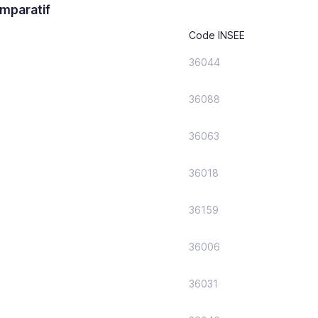
mparatif
Code INSEE
36044
36088
36063
36018
36159
36006
36031