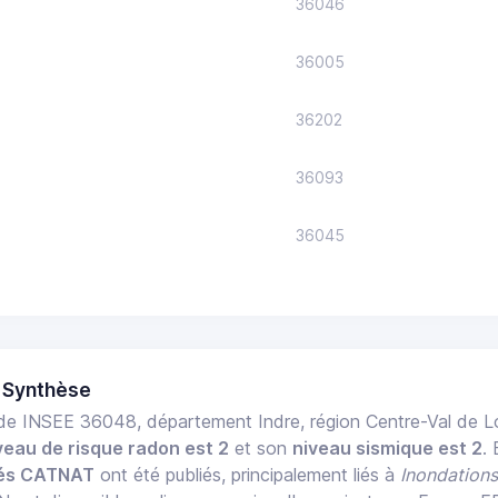
36046
36005
36202
36093
36045
 Synthèse
e INSEE 36048, département Indre, région Centre-Val de L
veau de risque radon est 2
et son
niveau sismique est 2
.
tés CATNAT
ont été publiés, principalement liés à
Inondations