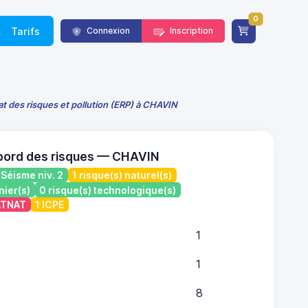
0
Tarifs
Connexion
Inscription
at des risques et pollution (ERP) à CHAVIN
bord des risques — CHAVIN
Séisme niv. 2
1 risque(s) naturel(s)
nier(s)
0 risque(s) technologique(s)
CATNAT
1 ICPE
1
1
8