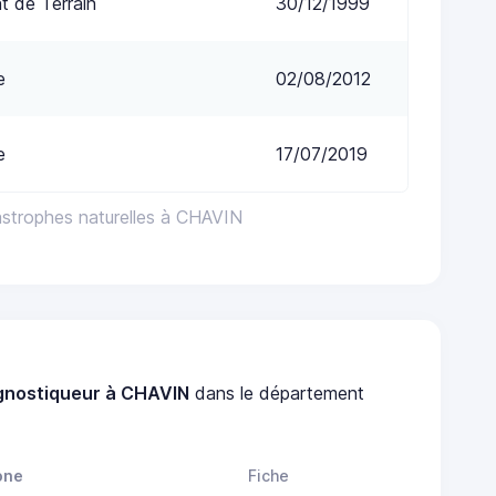
 de Terrain
30/12/1999
e
02/08/2012
e
17/07/2019
astrophes naturelles à CHAVIN
gnostiqueur à CHAVIN
dans le département
one
Fiche