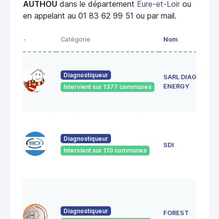
AUTHOU
dans le département
Eure-et-Loir
ou
en appelant au 01 83 62 99 51 ou par mail.
-
Catégorie
Nom
Adr
8 R
LA
Diagnostiqueur
SARL DIAG
VAL
ENERGY
Intervient sur 1377 communes
282
DO
12 
du
Diagnostiqueur
Géné
SDI
Lecl
Intervient sur 110 communes
281
DRE
18 
BOU
282
Diagnostiqueur
FOREST
282