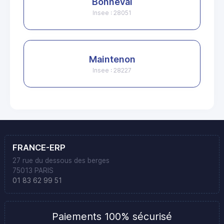
Bonneval
Insee : 28051
Maintenon
Insee : 28227
FRANCE-ERP
27 rue du dessous des berges
75013 PARIS
01 83 62 99 51
Paiements 100% sécurisé