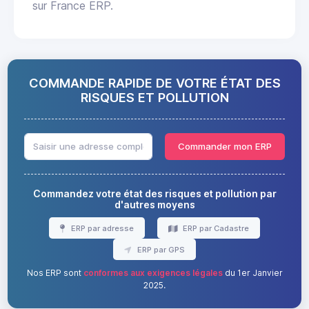
sur France ERP.
COMMANDE RAPIDE DE VOTRE ÉTAT DES
RISQUES ET POLLUTION
Commander mon ERP
Commandez votre état des risques et pollution par
d'autres moyens
ERP par adresse
ERP par Cadastre
ERP par GPS
Nos ERP sont
conformes aux exigences légales
du 1er Janvier
2025.