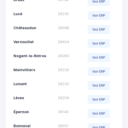
Voir ERP
Lucé
28218
Voir ERP
Châteaudun
28088
Voir ERP
Vernouillet
28404
Voir ERP
Nogent-le-Rotrou
28280
Voir ERP
Mainvilliers
28229
Voir ERP
Luisant
28220
Voir ERP
Lèves
28209
Voir ERP
Épernon
28140
Voir ERP
Bonneval
28051
Voir ERP