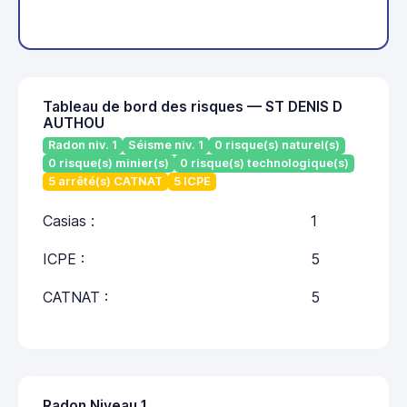
Tableau de bord des risques — ST DENIS D
AUTHOU
Radon niv. 1
Séisme niv. 1
0 risque(s) naturel(s)
0 risque(s) minier(s)
0 risque(s) technologique(s)
5 arrêté(s) CATNAT
5 ICPE
Casias :
1
ICPE :
5
CATNAT :
5
Radon Niveau 1