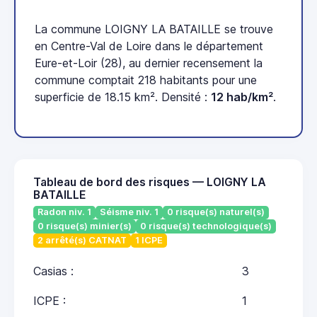
La commune LOIGNY LA BATAILLE se trouve
en Centre-Val de Loire dans le département
Eure-et-Loir (28), au dernier recensement la
commune comptait 218 habitants pour une
superficie de 18.15 km². Densité :
12 hab/km²
.
Tableau de bord des risques — LOIGNY LA
BATAILLE
Radon niv. 1
Séisme niv. 1
0 risque(s) naturel(s)
0 risque(s) minier(s)
0 risque(s) technologique(s)
2 arrêté(s) CATNAT
1 ICPE
Casias :
3
ICPE :
1