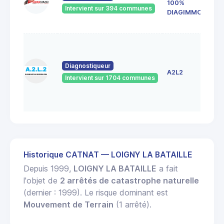
100%
Mart
Intervient sur 394 communes
280
DIAGIMMO
Char
1 pl
mar
aux
Diagnostiqueur
A2L2
che
Intervient sur 1704 communes
282
NO
LE R
Historique CATNAT — LOIGNY LA BATAILLE
Depuis 1999,
LOIGNY LA BATAILLE
a fait
l'objet de
2 arrêtés de catastrophe naturelle
(dernier : 1999). Le risque dominant est
Mouvement de Terrain
(1 arrêté).