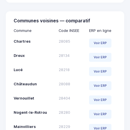
Communes voisines — comparatif
Commune
Code INSEE
ERP en ligne
Chartres
28085
Voir ERP
Dreux
28134
Voir ERP
Lucé
28218
Voir ERP
Châteaudun
28088
Voir ERP
Vernouillet
28404
Voir ERP
Nogent-le-Rotrou
28280
Voir ERP
Mainvilliers
28229
Voir ERP