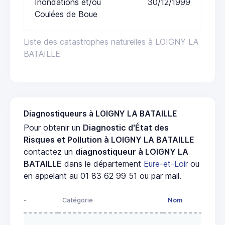
Inondations et/ou
30/12/1999
Coulées de Boue
Liste des catastrophes naturelles à LOIGNY LA
BATAILLE
Diagnostiqueurs à LOIGNY LA BATAILLE
Pour obtenir un
Diagnostic d'État des
Risques et Pollution à LOIGNY LA BATAILLE
contactez un
diagnostiqueur à LOIGNY LA
BATAILLE
dans le département
Eure-et-Loir
ou
en appelant au 01 83 62 99 51 ou par mail.
-
Catégorie
Nom
Adr