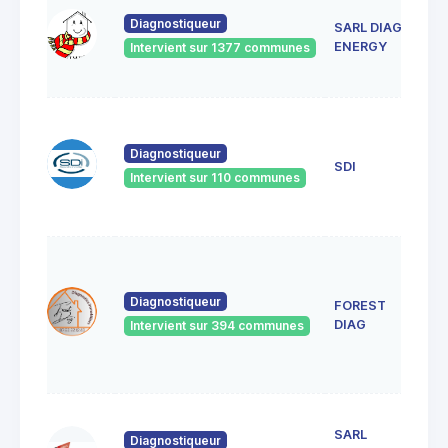
8 R
LA
Diagnostiqueur
SARL DIAG
VAL
ENERGY
Intervient sur 1377 communes
282
DO
12 
du
Diagnostiqueur
Géné
SDI
Lecl
Intervient sur 110 communes
281
DRE
18 
BOU
282
Diagnostiqueur
FOREST
282
DIAG
Intervient sur 394 communes
NOG
LE-
(28
4 ru
SARL
Sain
Diagnostiqueur