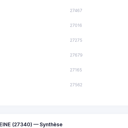
27467
27016
27275
27679
27165
27562
EINE (27340) — Synthèse