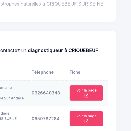
tastrophes naturelles à CRIQUEBEUF SUR SEINE
ontactez un
diagnostiqueur à CRIQUEBEUF
Télephone
Fiche
ontaine
Voir la page
0626640348
le Sur Andelle
rdière
Voir la page
0659787284
RS SUR LE