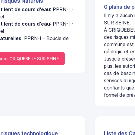
 risques Naturels
0 plans de p
 lent de cours d'eau
: PPRN-I -
Il n'y a aucu
el
SUR SEINE.
 lent de cours d'eau
: PPRN-I -
À CRIQUEBEUF
el
des risques mi
aturelles
: PPRN-I - Boucle de
commune est c
géologie et en
Jusqu'à présen
our CRIQUEBEUF SUR SEINE
plus, les auto
cas de besoin
services d'ur
confiants que 
formel de prév
 risques technologique
Liste des C