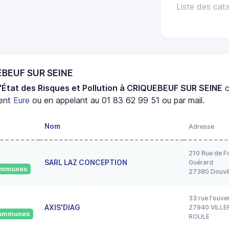
Liste des ca
UEBEUF SUR SEINE
'État des Risques et Pollution à CRIQUEBEUF SUR SEINE
c
ment
Eure
ou en appelant au 01 83 62 99 51 ou par mail.
Nom
Adresse
210 Rue de F
SARL LAZ CONCEPTION
Guérard
communes
27380 Douvil
33 rue l'ouve
AXIS'DIAG
27940 VILLE
 communes
ROULE