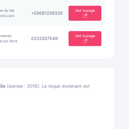
es du Val
Voir la page
+33681236320
ois Lacs
nneries
Voir la page
0232337549
l sur Avre
lle
(dernier : 2018). Le risque dominant est