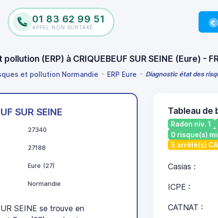
01 83 62 99 51
APPEL NON SURTAXÉ
et pollution (ERP) à CRIQUEBEUF SUR SEINE (Eure) -
isques et pollution Normandie
ERP Eure
Diagnostic état des ris
Tableau de
UF SUR SEINE
Radon niv. 1
27340
0 risque(s) mi
5 arrêté(s) C
27188
Eure (27)
Casias :
Normandie
ICPE :
CATNAT :
R SEINE se trouve en