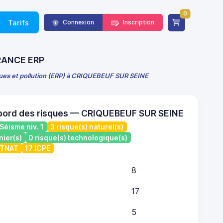
0
Tarifs
Connexion
Inscription
 FRANCE ERP
ques et pollution (ERP) à CRIQUEBEUF SUR SEINE
 bord des risques — CRIQUEBEUF SUR SEINE
Séisme niv. 1
3 risque(s) naturel(s)
nier(s)
0 risque(s) technologique(s)
ATNAT
17 ICPE
8
17
5