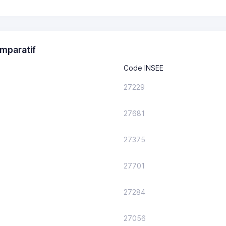
mparatif
Code INSEE
27229
27681
27375
27701
27284
27056