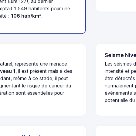
t Eure (27), au dernier
tait 1 549 habitants pour une
ité :
106 hab/km²
.
Seisme Nive
naturel, représente une menace
Les séismes d
iveau 1
, il est présent mais à des
intensité et p
dant, même à ce stade, il peut
être détectés
augmentant le risque de cancer du
normalement p
ération sont essentielles pour
événements se
potentielle du