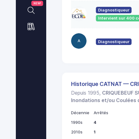
NEW!
Diagnostiqueur
Intervient sur 400
A
Diagnostiqueur
Historique CATNAT — CR
Depuis 1995,
CRIQUEBEUF S
Inondations et/ou Coulées
Décennie
Arrêtés
1990s
4
2010s
1