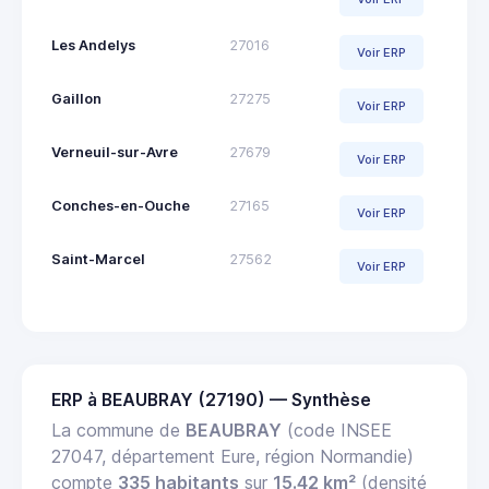
Les Andelys
27016
Voir ERP
Gaillon
27275
Voir ERP
Verneuil-sur-Avre
27679
Voir ERP
Conches-en-Ouche
27165
Voir ERP
Saint-Marcel
27562
Voir ERP
ERP à BEAUBRAY (27190) — Synthèse
La commune de
BEAUBRAY
(code INSEE
27047, département Eure, région Normandie)
compte
335 habitants
sur
15.42 km²
(densité