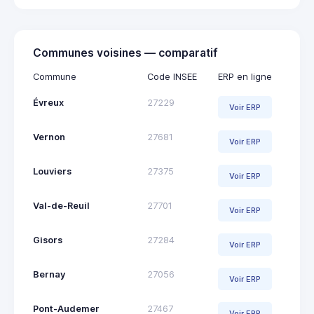
Communes voisines — comparatif
Commune
Code INSEE
ERP en ligne
Évreux
27229
Voir ERP
Vernon
27681
Voir ERP
Louviers
27375
Voir ERP
Val-de-Reuil
27701
Voir ERP
Gisors
27284
Voir ERP
Bernay
27056
Voir ERP
Pont-Audemer
27467
Voir ERP