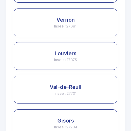
Vernon
Insee : 27681
Louviers
Insee : 27375
Val-de-Reuil
Insee : 27701
Gisors
Insee : 27284