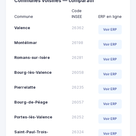
Communes voisines — comparatif
Code
Commune
INSEE
ERP en ligne
Valence
26362
Voir ERP
Montélimar
26198
Voir ERP
Romans-sur-Isère
26281
Voir ERP
Bourg-lès-Valence
26058
Voir ERP
Pierrelatte
26235
Voir ERP
Bourg-de-Péage
26057
Voir ERP
Portes-lès-Valence
26252
Voir ERP
Saint-Paul-Trois-
26324
Voir ERP