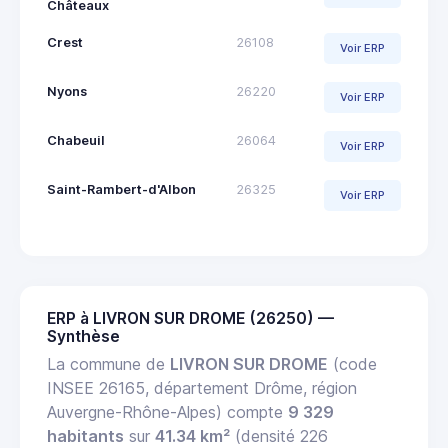
Châteaux
Crest
26108
Voir ERP
Nyons
26220
Voir ERP
Chabeuil
26064
Voir ERP
Saint-Rambert-d'Albon
26325
Voir ERP
ERP à LIVRON SUR DROME (26250) —
Synthèse
La commune de
LIVRON SUR DROME
(code
INSEE 26165, département Drôme, région
Auvergne-Rhône-Alpes) compte
9 329
habitants
sur
41.34 km²
(densité 226