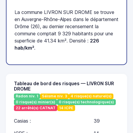
La commune LIVRON SUR DROME se trouve
en Auvergne-Rhône-Alpes dans le département
Drôme (26), au dernier recensement la
commune comptait 9 329 habitants pour une
superficie de 41.34 km². Densité :
226
hab/km²
.
Tableau de bord des risques — LIVRON SUR
DROME
Radon niv. 1
Séisme niv. 3
4 risque(s) naturel(s)
0 risque(s) minier(s)
0 risque(s) technologique(s)
22 arrêté(s) CATNAT
14 ICPE
Casias :
39