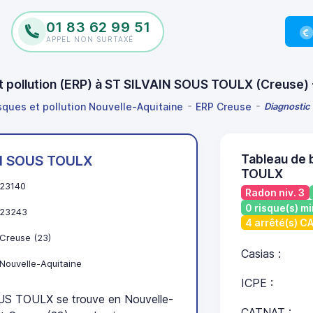
01 83 62 99 51
APPEL NON SURTAXÉ
et pollution (ERP) à ST SILVAIN SOUS TOULX (Creuse
isques et pollution Nouvelle-Aquitaine
ERP Creuse
Diagnostic
Tableau de 
IN SOUS TOULX
TOULX
23140
Radon niv. 3
0 risque(s) mi
23243
4 arrêté(s) 
Creuse (23)
Casias :
Nouvelle-Aquitaine
ICPE :
S TOULX se trouve en Nouvelle-
CATNAT :