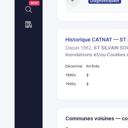
Diagnostiqueur
NEW!
Historique CATNAT — ST
Depuis 1982,
ST SILVAIN S
Inondations et/ou Coulées
Décennie
Arrêtés
1980s
2
1990s
2
Communes voisines — co