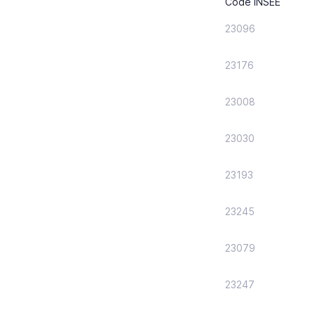
Code INSEE
23096
23176
23008
23030
23193
23245
23079
23247