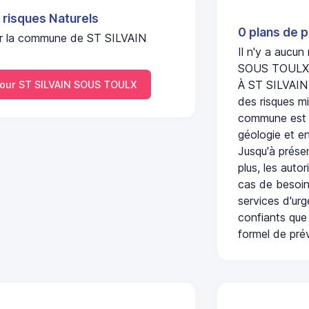
 risques Naturels
0 plans de p
 sur la commune de ST SILVAIN
Il n'y a aucu
SOUS TOULX
À ST SILVAIN
our ST SILVAIN SOUS TOULX
des risques mi
commune est c
géologie et en
Jusqu'à présen
plus, les auto
cas de besoin
services d'ur
confiants que 
formel de prév