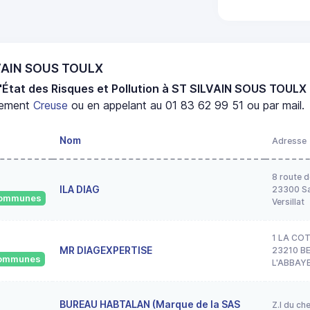
LVAIN SOUS TOULX
'État des Risques et Pollution à ST SILVAIN SOUS TOULX
tement
Creuse
ou en appelant au 01 83 62 99 51 ou par mail.
Nom
Adresse
8 route d
ILA DIAG
23300 Sa
 communes
Versillat
1 LA CO
MR DIAGEXPERTISE
23210 B
 communes
L'ABBAY
BUREAU HABTALAN (Marque de la SAS
Z.I du ch