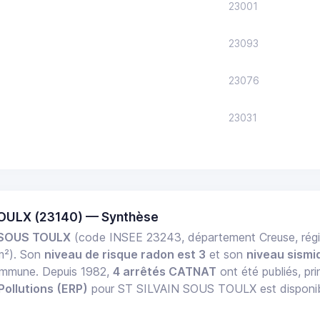
23001
23093
23076
23031
TOULX (23140) — Synthèse
 SOUS TOULX
(code INSEE 23243, département Creuse, régi
m²). Son
niveau de risque radon est 3
et son
niveau sismi
commune. Depuis 1982,
4 arrêtés CATNAT
ont été publiés, pri
Pollutions (ERP)
pour ST SILVAIN SOUS TOULX est disponible