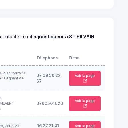
contactez un
diagnostiqueur à ST SILVAIN
Télephone
Fiche
e la souterraine
07 69 50 22
Voir la page
int Agnant de
67
TE
Voir la page
0760501020
ENEVENT
E
06 27 21 41
eix, PePS'23
Voir la page