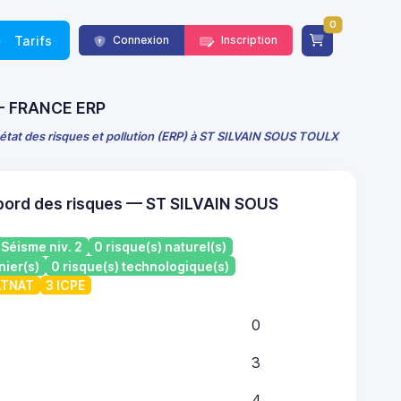
0
Tarifs
Connexion
Inscription
) - FRANCE ERP
 état des risques et pollution (ERP) à ST SILVAIN SOUS TOULX
bord des risques — ST SILVAIN SOUS
Séisme niv. 2
0 risque(s) naturel(s)
nier(s)
0 risque(s) technologique(s)
CATNAT
3 ICPE
0
3
4