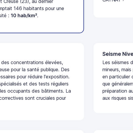
 Creuse (23), au dernier
tait 146 habitants pour une
ité :
10 hab/km²
.
Seisme Nive
t des concentrations élevées,
Les séismes 
euse pour la santé publique. Des
mineurs, mais
saires pour réduire l'exposition.
en particulier
écialisés et des tests réguliers
que généraleme
 les occupants des bâtiments. La
préparation au
 correctives sont cruciales pour
aux risques si