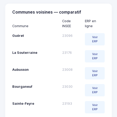
Communes voisines — comparatif
Code
ERP en
Commune
INSEE
ligne
Guéret
23096
Voir
ERP
La Souterraine
23176
Voir
ERP
Aubusson
23008
Voir
ERP
Bourganeuf
23030
Voir
ERP
Sainte-Feyre
23193
Voir
ERP