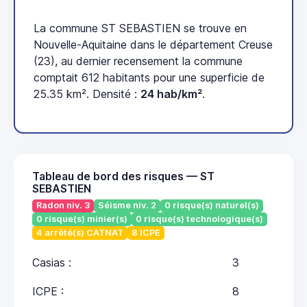
La commune ST SEBASTIEN se trouve en
Nouvelle-Aquitaine dans le département Creuse
(23), au dernier recensement la commune
comptait 612 habitants pour une superficie de
25.35 km². Densité :
24 hab/km²
.
Tableau de bord des risques — ST
SEBASTIEN
Radon niv. 3
Séisme niv. 2
0 risque(s) naturel(s)
0 risque(s) minier(s)
0 risque(s) technologique(s)
4 arrêté(s) CATNAT
8 ICPE
Casias :
3
ICPE :
8