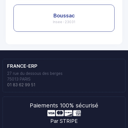
Boussac
Insee : 23031
FRANCE-ERP
27 rue du dessous des berges
75013 PARIS
01 83 62 99 51
Paiements 100% sécurisé
Par STRIPE