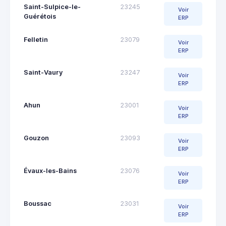
Saint-Sulpice-le-
23245
Voir
Guérétois
ERP
Felletin
23079
Voir
ERP
Saint-Vaury
23247
Voir
ERP
Ahun
23001
Voir
ERP
Gouzon
23093
Voir
ERP
Évaux-les-Bains
23076
Voir
ERP
Boussac
23031
Voir
ERP