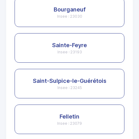
Bourganeuf
Insee : 23030
Sainte-Feyre
Insee : 23193
Saint-Sulpice-le-Guérétois
Insee : 23245
Felletin
Insee : 23079