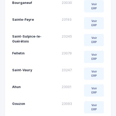
Bourganeuf
23030
Voir
ERP
Sainte-Feyre
23193
Voir
ERP
Saint-Sulpice-le-
23245
Voir
Guérétois
ERP
Felletin
23079
Voir
ERP
Saint-Vaury
23247
Voir
ERP
Ahun
23001
Voir
ERP
Gouzon
23093
Voir
ERP