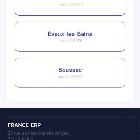
Insee : 23093
Évaux-les-Bains
Insee : 23076
Boussac
Insee : 23031
FRANCE-ERP
27 rue du dessous des berges
75013 PARIS