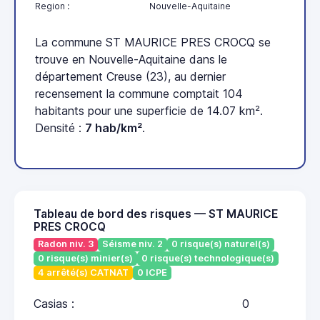
Region :
Nouvelle-Aquitaine
La commune ST MAURICE PRES CROCQ se
trouve en Nouvelle-Aquitaine dans le
département Creuse (23), au dernier
recensement la commune comptait 104
habitants pour une superficie de 14.07 km².
Densité :
7 hab/km²
.
Tableau de bord des risques — ST MAURICE
PRES CROCQ
Radon niv. 3
Séisme niv. 2
0 risque(s) naturel(s)
0 risque(s) minier(s)
0 risque(s) technologique(s)
4 arrêté(s) CATNAT
0 ICPE
Casias :
0