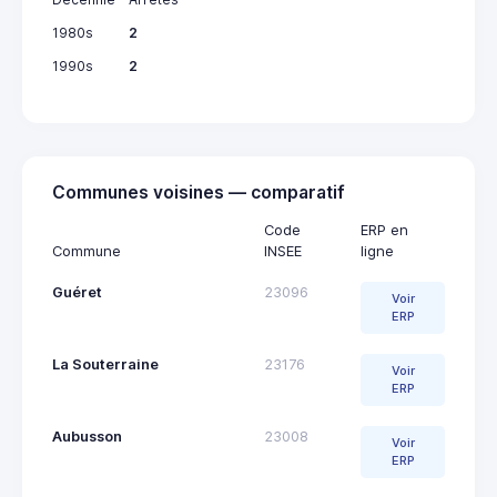
1980s
2
1990s
2
Communes voisines — comparatif
Code
ERP en
Commune
INSEE
ligne
Guéret
23096
Voir
ERP
La Souterraine
23176
Voir
ERP
Aubusson
23008
Voir
ERP