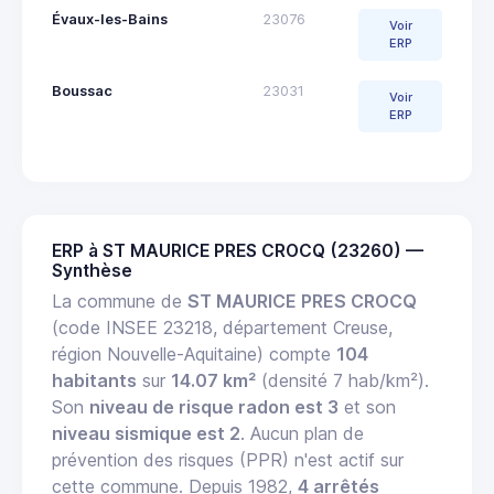
Évaux-les-Bains
23076
Voir
ERP
Boussac
23031
Voir
ERP
ERP à ST MAURICE PRES CROCQ (23260) —
Synthèse
La commune de
ST MAURICE PRES CROCQ
(code INSEE 23218, département Creuse,
région Nouvelle-Aquitaine) compte
104
habitants
sur
14.07 km²
(densité 7 hab/km²).
Son
niveau de risque radon est 3
et son
niveau sismique est 2
. Aucun plan de
prévention des risques (PPR) n'est actif sur
cette commune. Depuis 1982,
4 arrêtés