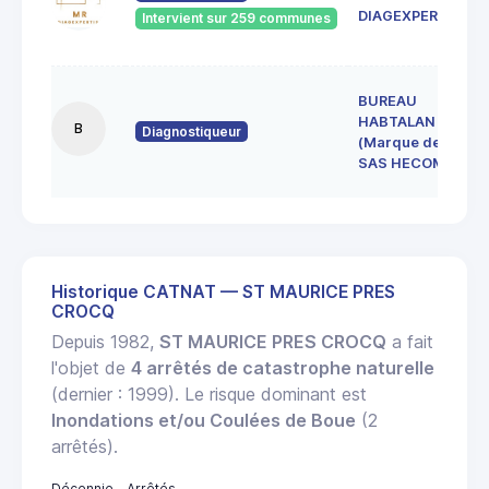
DIAGEXPERTISE
Intervient sur 259 communes
BUREAU
HABTALAN
B
Diagnostiqueur
(Marque de la
SAS HECOME)
Historique CATNAT — ST MAURICE PRES
CROCQ
Depuis 1982,
ST MAURICE PRES CROCQ
a fait
l'objet de
4 arrêtés de catastrophe naturelle
(dernier : 1999). Le risque dominant est
Inondations et/ou Coulées de Boue
(2
arrêtés).
Décennie
Arrêtés