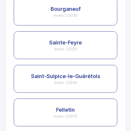
Bourganeuf
Insee : 23030
Sainte-Feyre
Insee : 23193
Saint-Sulpice-le-Guérétois
Insee : 23245
Felletin
Insee : 23079