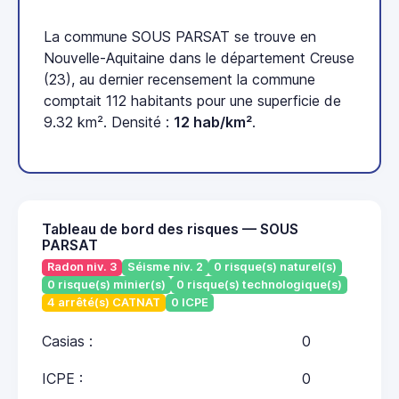
La commune SOUS PARSAT se trouve en
Nouvelle-Aquitaine dans le département Creuse
(23), au dernier recensement la commune
comptait 112 habitants pour une superficie de
9.32 km². Densité :
12 hab/km²
.
Tableau de bord des risques — SOUS
PARSAT
Radon niv. 3
Séisme niv. 2
0 risque(s) naturel(s)
0 risque(s) minier(s)
0 risque(s) technologique(s)
4 arrêté(s) CATNAT
0 ICPE
Casias :
0
ICPE :
0