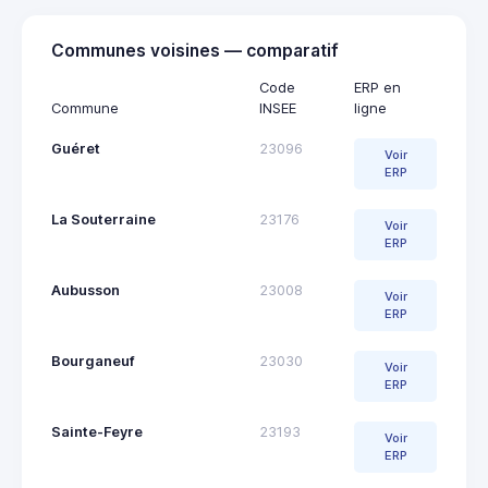
Communes voisines — comparatif
Code
ERP en
Commune
INSEE
ligne
Guéret
23096
Voir
ERP
La Souterraine
23176
Voir
ERP
Aubusson
23008
Voir
ERP
Bourganeuf
23030
Voir
ERP
Sainte-Feyre
23193
Voir
ERP