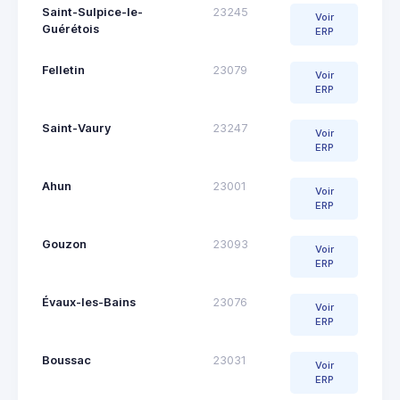
Saint-Sulpice-le-
23245
Voir
Guérétois
ERP
Felletin
23079
Voir
ERP
Saint-Vaury
23247
Voir
ERP
Ahun
23001
Voir
ERP
Gouzon
23093
Voir
ERP
Évaux-les-Bains
23076
Voir
ERP
Boussac
23031
Voir
ERP