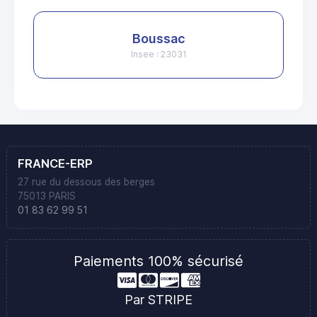
Boussac
Insee : 23031
FRANCE-ERP
27 rue du dessous des berges
75013 PARIS
01 83 62 99 51
Paiements 100% sécurisé
Par STRIPE