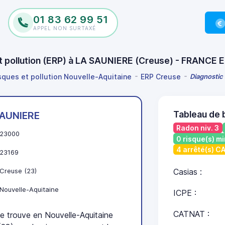
01 83 62 99 51
APPEL NON SURTAXÉ
et pollution (ERP) à LA SAUNIERE (Creuse) - FRANCE 
isques et pollution Nouvelle-Aquitaine
ERP Creuse
Diagnostic 
Tableau de 
SAUNIERE
Radon niv. 3
23000
0 risque(s) mi
4 arrêté(s) 
23169
Creuse (23)
Casias :
Nouvelle-Aquitaine
ICPE :
CATNAT :
trouve en Nouvelle-Aquitaine