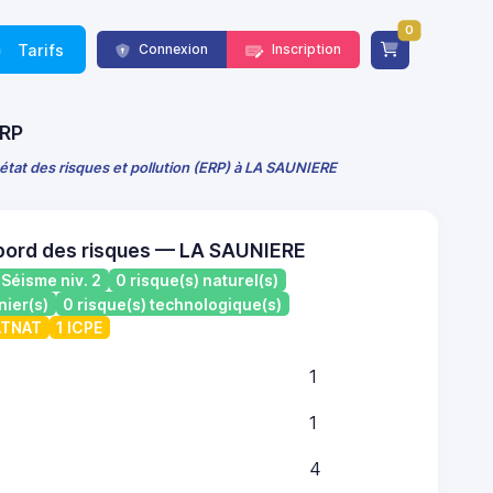
0
Tarifs
Connexion
Inscription
ERP
état des risques et pollution (ERP) à LA SAUNIERE
bord des risques — LA SAUNIERE
Séisme niv. 2
0 risque(s) naturel(s)
nier(s)
0 risque(s) technologique(s)
CATNAT
1 ICPE
1
1
4