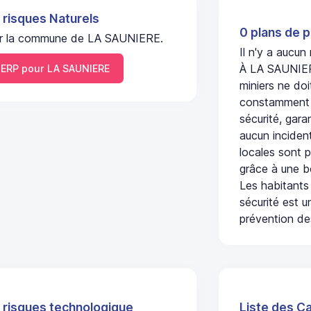
 risques Naturels
0 plans de p
l sur la commune de LA SAUNIERE.
Il n'y a aucu
À LA SAUNIERE
ERP pour LA SAUNIERE
miniers ne doi
constamment s
sécurité, gara
aucun incident
locales sont p
grâce à une b
Les habitants
sécurité est u
prévention des
 risques technologique
Liste des C