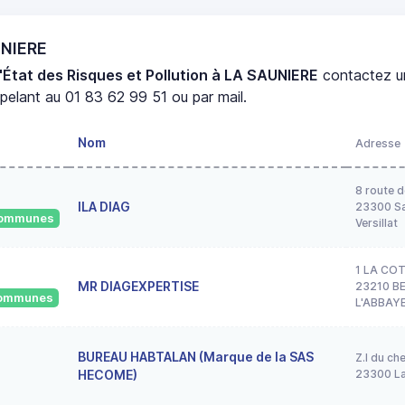
UNIERE
'État des Risques et Pollution à LA SAUNIERE
contactez 
elant au 01 83 62 99 51 ou par mail.
Nom
Adresse
8 route d
ILA DIAG
23300 Sa
 communes
Versillat
1 LA CO
MR DIAGEXPERTISE
23210 B
 communes
L'ABBAY
BUREAU HABTALAN (Marque de la SAS
Z.I du ch
HECOME)
23300 La