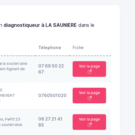
un
diagnostiqueur à LA SAUNIERE
dans le
Télephone
Fiche
e la souterraine
07 69 50 22
Voir la page
int Agnant de
67
TE
Voir la page
0760501020
ENEVENT
E
06 27 21 41
eix, PePS'23
Voir la page
 souterraine
85