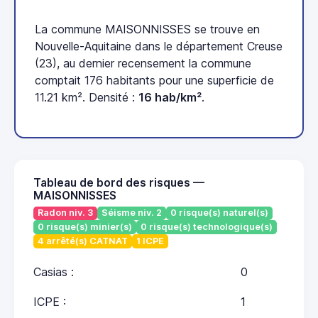
La commune MAISONNISSES se trouve en
Nouvelle-Aquitaine dans le département Creuse
(23), au dernier recensement la commune
comptait 176 habitants pour une superficie de
11.21 km². Densité :
16 hab/km²
.
Tableau de bord des risques —
MAISONNISSES
Radon niv. 3
Séisme niv. 2
0 risque(s) naturel(s)
0 risque(s) minier(s)
0 risque(s) technologique(s)
4 arrêté(s) CATNAT
1 ICPE
Casias :
0
ICPE :
1