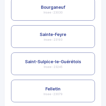
Bourganeuf
Insee : 23030
Sainte-Feyre
Insee : 23193
Saint-Sulpice-le-Guérétois
Insee : 23245
Felletin
Insee : 23079