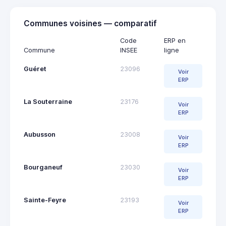
Communes voisines — comparatif
Code
ERP en
Commune
INSEE
ligne
Guéret
23096
Voir
ERP
La Souterraine
23176
Voir
ERP
Aubusson
23008
Voir
ERP
Bourganeuf
23030
Voir
ERP
Sainte-Feyre
23193
Voir
ERP