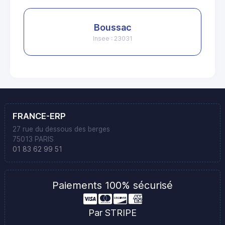
Boussac
Insee : 23031
FRANCE-ERP
27 rue du dessous des berges
75013 PARIS
01 83 62 99 51
Paiements 100% sécurisé
Par STRIPE