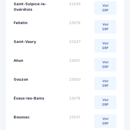
Saint-Sulpice-le-
23245
Voir
Guérétois
ERP
Felletin
23079
Voir
ERP
Saint-Vaury
23247
Voir
ERP
Ahun
23001
Voir
ERP
Gouzon
23093
Voir
ERP
Évaux-les-Bains
23076
Voir
ERP
Boussac
23031
Voir
ERP