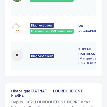
Diagnostiqueur
MR
DIAGEXPERTISE
Intervient sur 259 communes
BUREAU
HABTALAN
B
Diagnostiqueur
(Marque de la
SAS HECOME)
Historique CATNAT — LOURDOUEIX ST
PIERRE
Depuis 1982,
LOURDOUEIX ST PIERRE
a fait