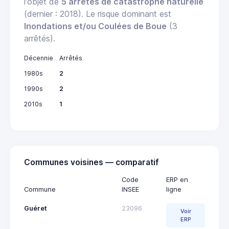
l'objet de
5 arrêtés de catastrophe naturelle
(dernier : 2018). Le risque dominant est
Inondations et/ou Coulées de Boue
(3
arrêtés).
Décennie
Arrêtés
1980s
2
1990s
2
2010s
1
Communes voisines — comparatif
Code
ERP en
Commune
INSEE
ligne
Guéret
23096
Voir
ERP