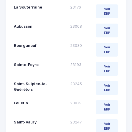
La Souterraine
23176
Voir
ERP
Aubusson
23008
Voir
ERP
Bourganeuf
23030
Voir
ERP
Sainte-Feyre
23193
Voir
ERP
Saint-Sulpice-le-
23245
Voir
Guérétois
ERP
Felletin
23079
Voir
ERP
Saint-Vaury
23247
Voir
ERP