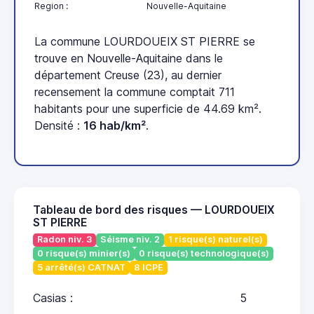
Region :
Nouvelle-Aquitaine
La commune LOURDOUEIX ST PIERRE se
trouve en Nouvelle-Aquitaine dans le
département Creuse (23), au dernier
recensement la commune comptait 711
habitants pour une superficie de 44.69 km².
Densité :
16 hab/km²
.
Tableau de bord des risques — LOURDOUEIX
ST PIERRE
Radon niv. 3
Séisme niv. 2
1 risque(s) naturel(s)
0 risque(s) minier(s)
0 risque(s) technologique(s)
5 arrêté(s) CATNAT
8 ICPE
Casias :
5