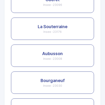
Insee : 23096
La Souterraine
Insee : 23176
Aubusson
Insee : 23008
Bourganeuf
Insee : 23030