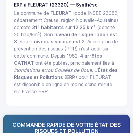
ERP à FLEURAT (23320) — Synthèse
La commune de
FLEURAT
(code INSEE 23082,
département Creuse, région Nouvelle-Aquitaine)
compte
311 habitants
sur
12.25 km²
(densité
25 hab/km²). Son
niveau de risque radon est
3
et son
niveau sismique est 2
. Aucun plan de
prévention des risques (PPR) n'est actif sur
cette commune. Depuis 1982,
4 arrêtés
CATNAT
ont été publiés, principalement liés à
Inondations et/ou Coulées de Boue
. L'
État des
Risques et Pollutions (ERP)
pour FLEURAT
est disponible en ligne en moins d'une minute
sur France ERP.
COMMANDE RAPIDE DE VOTRE ÉTAT DES
RISQUES ET POLLUTION