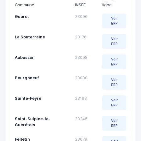
Commune
INSEE
ligne
Guéret
23096
Voir
ERP
La Souterraine
23176
Voir
ERP
Aubusson
23008
Voir
ERP
Bourganeuf
23030
Voir
ERP
Sainte-Feyre
23193
Voir
ERP
Saint-Sulpice-le-
23245
Voir
Guérétois
ERP
Felletin
23079