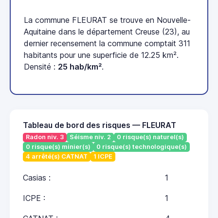
La commune FLEURAT se trouve en Nouvelle-
Aquitaine dans le département Creuse (23), au
dernier recensement la commune comptait 311
habitants pour une superficie de 12.25 km².
Densité :
25 hab/km²
.
Tableau de bord des risques — FLEURAT
Radon niv. 3
Séisme niv. 2
0 risque(s) naturel(s)
0 risque(s) minier(s)
0 risque(s) technologique(s)
4 arrêté(s) CATNAT
1 ICPE
Casias :
1
ICPE :
1