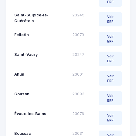
ERP
Saint-Sulpice-le-
23245
Voir
Guérétois
ERP
Felletin
23079
Voir
ERP
Saint-Vaury
23247
Voir
ERP
Ahun
23001
Voir
ERP
Gouzon
23093
Voir
ERP
Évaux-les-Bains
23076
Voir
ERP
Boussac
23031
Voir