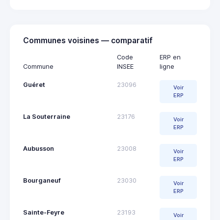
Communes voisines — comparatif
Code
ERP en
Commune
INSEE
ligne
Guéret
23096
Voir
ERP
La Souterraine
23176
Voir
ERP
Aubusson
23008
Voir
ERP
Bourganeuf
23030
Voir
ERP
Sainte-Feyre
23193
Voir