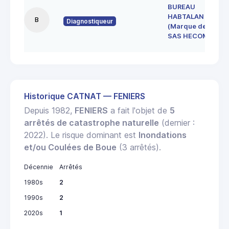
BUREAU
HABTALAN
B
Diagnostiqueur
(Marque de la
SAS HECOME)
Historique CATNAT — FENIERS
Depuis 1982,
FENIERS
a fait l'objet de
5
arrêtés de catastrophe naturelle
(dernier :
2022). Le risque dominant est
Inondations
et/ou Coulées de Boue
(3 arrêtés).
Décennie
Arrêtés
1980s
2
1990s
2
2020s
1