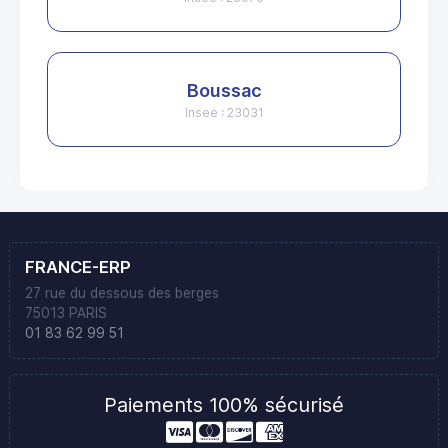
Boussac
Insee : 23031
FRANCE-ERP
27 rue du dessous des berges
75013 PARIS
01 83 62 99 51
Paiements 100% sécurisé