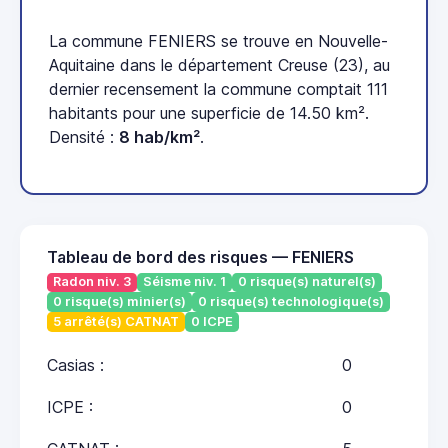
La commune FENIERS se trouve en Nouvelle-
Aquitaine dans le département Creuse (23), au
dernier recensement la commune comptait 111
habitants pour une superficie de 14.50 km².
Densité :
8 hab/km²
.
Tableau de bord des risques — FENIERS
Radon niv. 3
Séisme niv. 1
0 risque(s) naturel(s)
0 risque(s) minier(s)
0 risque(s) technologique(s)
5 arrêté(s) CATNAT
0 ICPE
Casias :
0
ICPE :
0