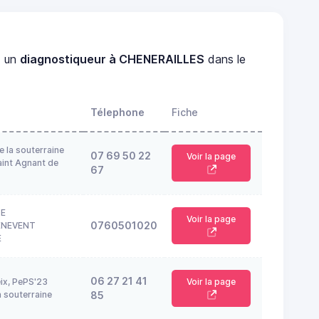
z un
diagnostiqueur à CHENERAILLES
dans le
Télephone
Fiche
e la souterraine
07 69 50 22
Voir la page
int Agnant de
67
TE
Voir la page
0760501020
ENEVENT
E
06 27 21 41
eix, PePS'23
Voir la page
 souterraine
85