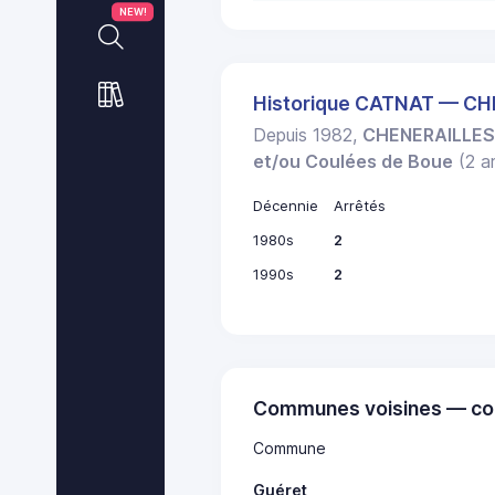
NEW!
Historique CATNAT — C
Depuis 1982,
CHENERAILLE
et/ou Coulées de Boue
(2 ar
Décennie
Arrêtés
1980s
2
1990s
2
Communes voisines — co
Commune
Guéret