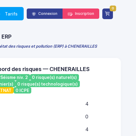
0
Tarifs
Connexion
Inscription
E ERP
 état des risques et pollution (ERP) à CHENERAILLES
 bord des risques — CHENERAILLES
Séisme niv. 2
0 risque(s) naturel(s)
nier(s)
0 risque(s) technologique(s)
CATNAT
0 ICPE
4
0
4