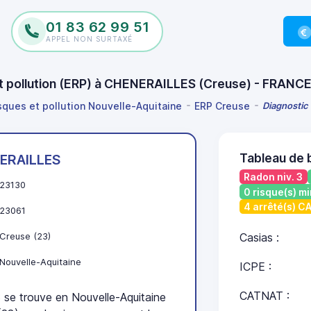
01 83 62 99 51
APPEL NON SURTAXÉ
et pollution (ERP) à CHENERAILLES (Creuse) - FRANC
isques et pollution Nouvelle-Aquitaine
ERP Creuse
Diagnostic
Tableau de
ERAILLES
Radon niv. 3
23130
0 risque(s) mi
4 arrêté(s) 
23061
Creuse (23)
Casias :
Nouvelle-Aquitaine
ICPE :
CATNAT :
 trouve en Nouvelle-Aquitaine