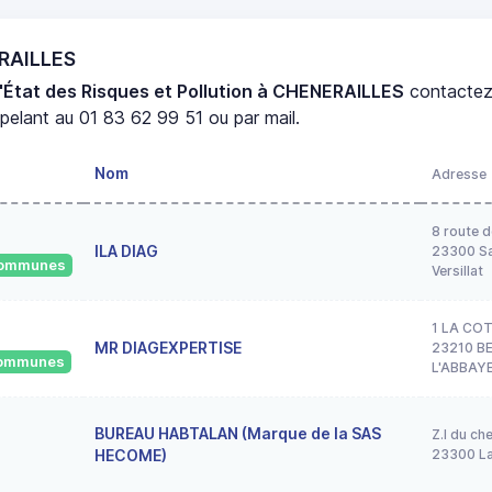
ERAILLES
'État des Risques et Pollution à CHENERAILLES
contacte
elant au 01 83 62 99 51 ou par mail.
Nom
Adresse
8 route d
ILA DIAG
23300 Sa
 communes
Versillat
1 LA CO
MR DIAGEXPERTISE
23210 B
 communes
L'ABBAY
BUREAU HABTALAN (Marque de la SAS
Z.I du ch
HECOME)
23300 La