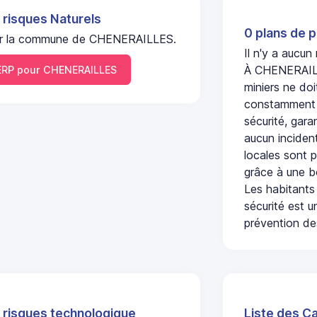
 risques Naturels
0 plans de p
l sur la commune de CHENERAILLES.
Il n'y a aucu
À CHENERAILLE
RP pour CHENERAILLES
miniers ne doi
constamment s
sécurité, gara
aucun incident
locales sont p
grâce à une b
Les habitants
sécurité est u
prévention des
 risques technologique
Liste des C