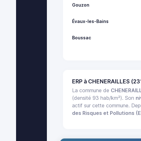
Gouzon
Évaux-les-Bains
Boussac
ERP à CHENERAILLES (23
La commune de
CHENERAIL
(densité 93 hab/km²). Son
ni
actif sur cette commune. Dep
des Risques et Pollutions (