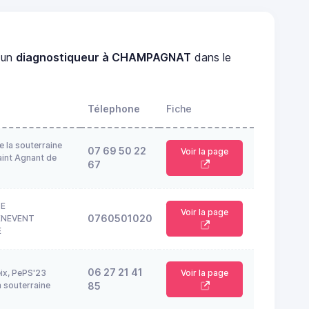
 un
diagnostiqueur à CHAMPAGNAT
dans le
Télephone
Fiche
e la souterraine
07 69 50 22
Voir la page
int Agnant de
67
TE
Voir la page
0760501020
ENEVENT
E
06 27 21 41
eix, PePS'23
Voir la page
 souterraine
85