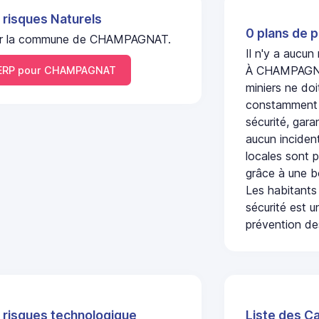
 risques Naturels
0 plans de p
l sur la commune de CHAMPAGNAT.
Il n'y a aucu
À CHAMPAGNAT
ERP pour CHAMPAGNAT
miniers ne doi
constamment s
sécurité, gara
aucun incident
locales sont p
grâce à une b
Les habitants
sécurité est u
prévention des
 risques technologique
Liste des C