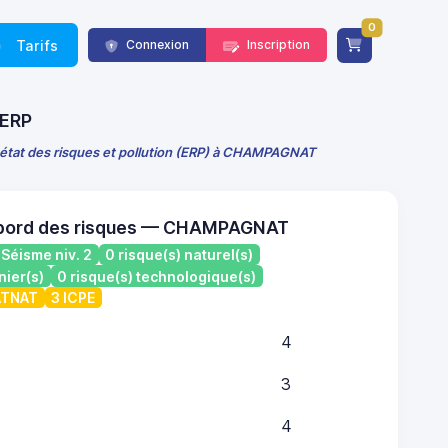
0
Tarifs
Connexion
Inscription
 ERP
 état des risques et pollution (ERP) à CHAMPAGNAT
 bord des risques — CHAMPAGNAT
Séisme niv. 2
0 risque(s) naturel(s)
nier(s)
0 risque(s) technologique(s)
CATNAT
3 ICPE
4
3
4