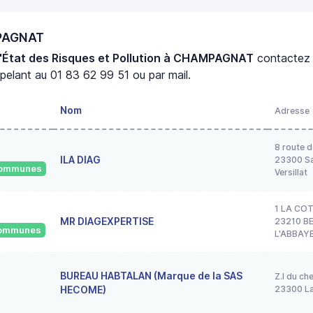
MPAGNAT
d'État des Risques et Pollution à CHAMPAGNAT
contactez
elant au 01 83 62 99 51 ou par mail.
Nom
Adresse
8 route d
ILA DIAG
23300 Sa
 communes
Versillat
1 LA CO
MR DIAGEXPERTISE
23210 B
 communes
L'ABBAY
BUREAU HABTALAN (Marque de la SAS
Z.I du ch
HECOME)
23300 La