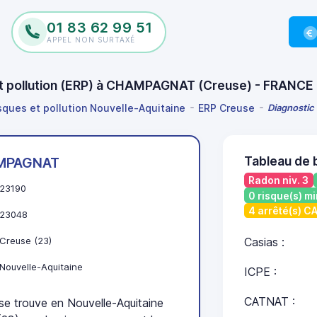
01 83 62 99 51
APPEL NON SURTAXÉ
 et pollution (ERP) à CHAMPAGNAT (Creuse) - FRANCE
isques et pollution Nouvelle-Aquitaine
ERP Creuse
Diagnostic
Tableau de
MPAGNAT
Radon niv. 3
23190
0 risque(s) mi
4 arrêté(s) 
23048
Creuse (23)
Casias :
Nouvelle-Aquitaine
ICPE :
CATNAT :
trouve en Nouvelle-Aquitaine