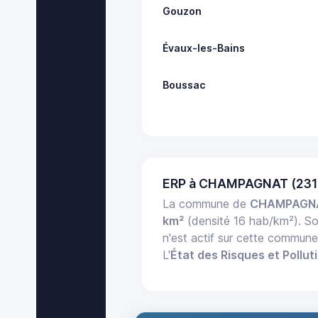
Gouzon
Évaux-les-Bains
Boussac
ERP à CHAMPAGNAT (231
La commune de
CHAMPAGN
km²
(densité 16 hab/km²). S
n'est actif sur cette commun
L'
État des Risques et Pollut