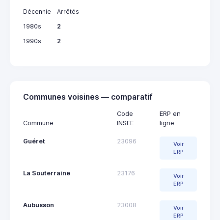
Décennie
Arrêtés
1980s
2
1990s
2
Communes voisines — comparatif
Code
ERP en
Commune
INSEE
ligne
Guéret
23096
Voir
ERP
La Souterraine
23176
Voir
ERP
Aubusson
23008
Voir
ERP