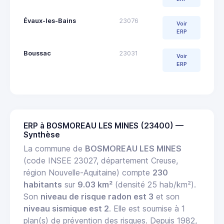
Évaux-les-Bains
23076
Voir
ERP
Boussac
23031
Voir
ERP
ERP à BOSMOREAU LES MINES (23400) —
Synthèse
La commune de
BOSMOREAU LES MINES
(code INSEE 23027, département Creuse,
région Nouvelle-Aquitaine) compte
230
habitants
sur
9.03 km²
(densité 25 hab/km²).
Son
niveau de risque radon est 3
et son
niveau sismique est 2
. Elle est soumise à 1
plan(s) de prévention des risques. Depuis 1982,