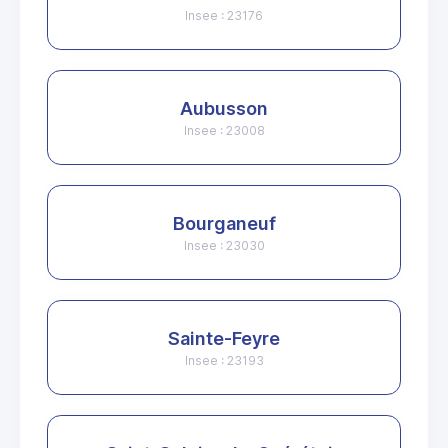
Insee : 23176
Aubusson
Insee : 23008
Bourganeuf
Insee : 23030
Sainte-Feyre
Insee : 23193