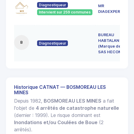
Diagnostiqueur
MR
DIAGEXPERTISE
Intervient sur 259 communes
BUREAU
HABTALAN
B
Diagnostiqueur
(Marque de la
SAS HECOME)
Historique CATNAT — BOSMOREAU LES
MINES
Depuis 1982,
BOSMOREAU LES MINES
a fait
l'objet de
4 arrêtés de catastrophe naturelle
(dernier : 1999). Le risque dominant est
Inondations et/ou Coulées de Boue
(2
arrêtés).