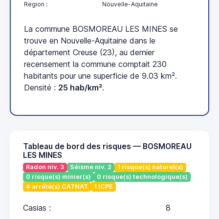
Region :
Nouvelle-Aquitaine
La commune BOSMOREAU LES MINES se
trouve en Nouvelle-Aquitaine dans le
département Creuse (23), au dernier
recensement la commune comptait 230
habitants pour une superficie de 9.03 km².
Densité :
25 hab/km²
.
Tableau de bord des risques — BOSMOREAU
LES MINES
Radon niv. 3
Séisme niv. 2
1 risque(s) naturel(s)
0 risque(s) minier(s)
0 risque(s) technologique(s)
4 arrêté(s) CATNAT
1 ICPE
Casias :
8