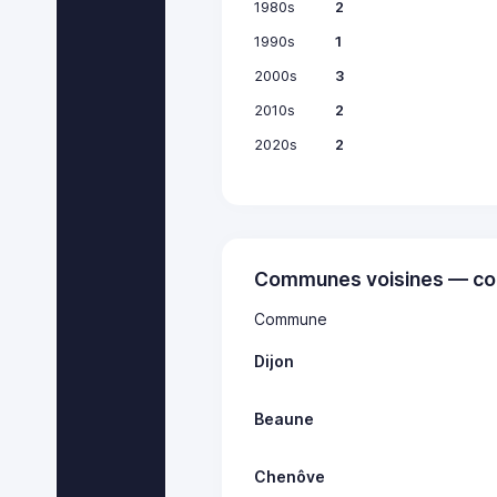
1980s
2
1990s
1
2000s
3
2010s
2
2020s
2
Communes voisines — co
Commune
Dijon
Beaune
Chenôve