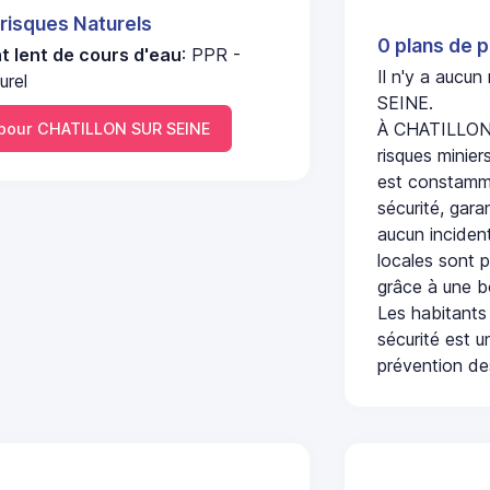
 risques Naturels
0 plans de p
 lent de cours d'eau
: PPR -
Il n'y a aucu
urel
SEINE.
À CHATILLON 
pour CHATILLON SUR SEINE
risques minier
est constamme
sécurité, gara
aucun incident
locales sont p
grâce à une b
Les habitants
sécurité est u
prévention des