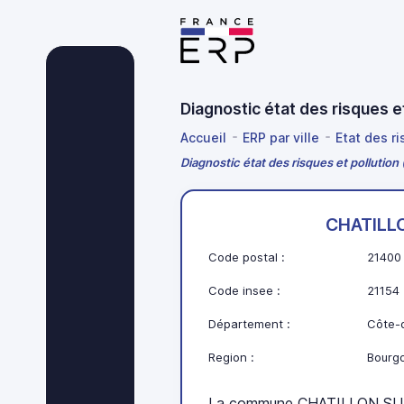
Diagnostic état des risques 
Accueil
ERP par ville
Etat des r
Diagnostic état des risques et polluti
CHATILL
Code postal :
21400
Code insee :
21154
Département :
Côte-d
Region :
Bourg
La commune CHATILLON SUR 