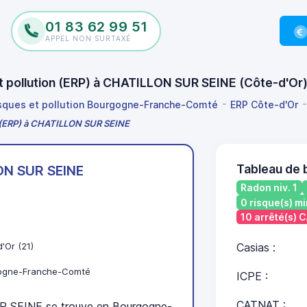
01 83 62 99 51
APPEL NON SURTAXÉ
et pollution (ERP) à CHATILLON SUR SEINE (Côte-d'O
isques et pollution Bourgogne-Franche-Comté
ERP Côte-d'Or
on (ERP) à CHATILLON SUR SEINE
Tableau de 
ON SUR SEINE
Radon niv. 1
0 risque(s) mi
10 arrêté(s)
'Or (21)
Casias :
ogne-Franche-Comté
ICPE :
CATNAT :
SEINE se trouve en Bourgogne-