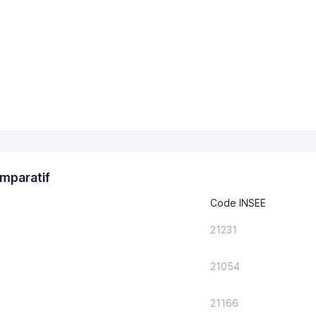
mparatif
Code INSEE
21231
21054
21166