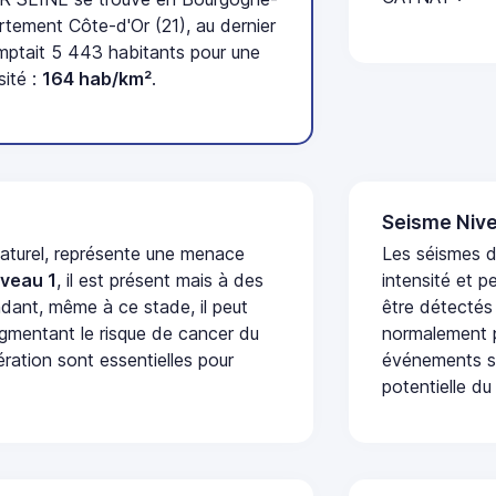
tement Côte-d'Or (21), au dernier
ptait 5 443 habitants pour une
sité :
164 hab/km²
.
Seisme Nive
naturel, représente une menace
Les séismes d
iveau 1
, il est présent mais à des
intensité et p
dant, même à ce stade, il peut
être détectés
augmentant le risque de cancer du
normalement p
ération sont essentielles pour
événements se
potentielle du