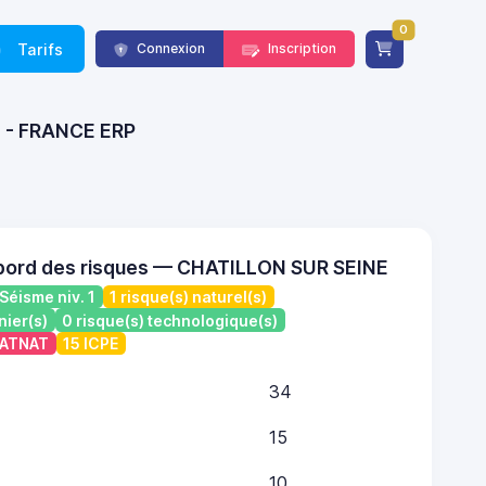
0
Tarifs
Connexion
Inscription
r) - FRANCE ERP
bord des risques — CHATILLON SUR SEINE
Séisme niv. 1
1 risque(s) naturel(s)
nier(s)
0 risque(s) technologique(s)
 CATNAT
15 ICPE
34
15
10