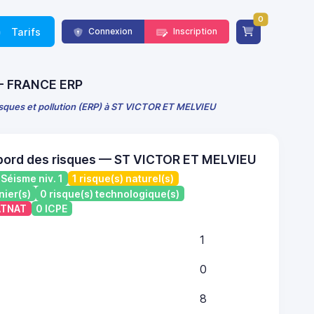
0
Tarifs
Connexion
Inscription
) - FRANCE ERP
risques et pollution (ERP) à ST VICTOR ET MELVIEU
bord des risques — ST VICTOR ET MELVIEU
Séisme niv. 1
1 risque(s) naturel(s)
nier(s)
0 risque(s) technologique(s)
CATNAT
0 ICPE
1
0
8