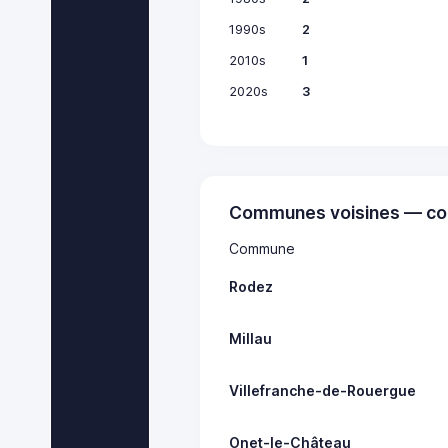
1990s
2
2010s
1
2020s
3
Communes voisines — co
Commune
Rodez
Millau
Villefranche-de-Rouergue
Onet-le-Château