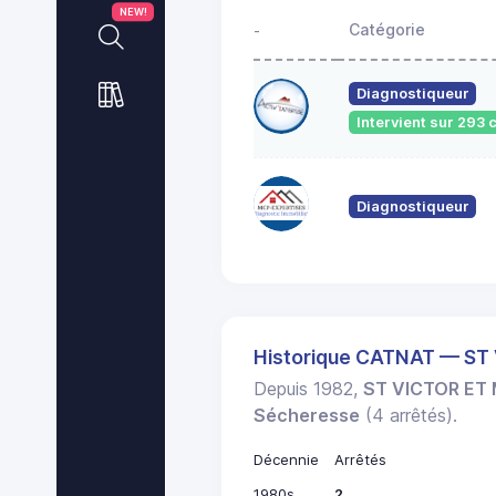
NEW!
Catégorie
-
Diagnostiqueur
Intervient sur 29
Diagnostiqueur
Historique CATNAT — ST
Depuis 1982,
ST VICTOR ET
Sécheresse
(4 arrêtés).
Décennie
Arrêtés
1980s
2