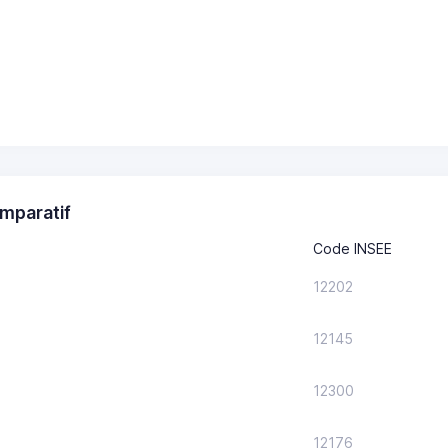
mparatif
Code INSEE
12202
12145
12300
12176