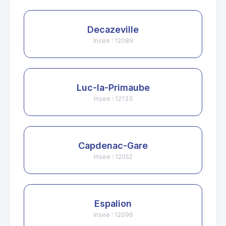
Decazeville
Insee : 12089
Luc-la-Primaube
Insee : 12133
Capdenac-Gare
Insee : 12052
Espalion
Insee : 12096