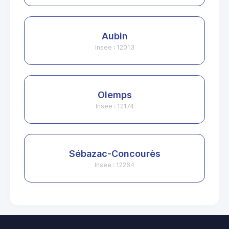
Aubin
Insee : 12013
Olemps
Insee : 12174
Sébazac-Concourès
Insee : 12264