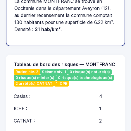
La commune MONTFRANC se trouve en
Occitanie dans le département Aveyron (12),
au dernier recensement la commune comptait
130 habitants pour une superficie de 6.22 km².
Densité :
21 hab/km²
.
Tableau de bord des risques — MONTFRANC
Radon niv. 2
Séisme niv. 1
0 risque(s) naturel(s)
0 risque(s) minier(s)
0 risque(s) technologique(s)
2 arrêté(s) CATNAT
1 ICPE
Casias :
4
ICPE :
1
CATNAT :
2