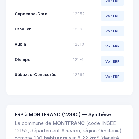
Voir ERP
Capdenac-Gare
12052
Voir ERP
Espalion
12096
Voir ERP
Aubin
12013
Voir ERP
Olemps
12174
Voir ERP
Sébazac-Concourès
12264
Voir ERP
ERP à MONTFRANC (12380) — Synthèse
La commune de
MONTFRANC
(code INSEE
12152, département Aveyron, région Occitanie)
compte
130 habitants
sur
6.22 km²
(densité