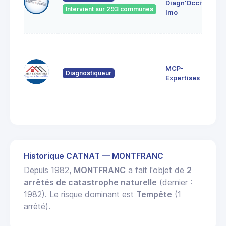
Diagn'Occit.
Ro
Intervient sur 293 communes
121
Imo
CRE
12 
de
Nau
MCP-
Diagnostiqueur
12
Expertises
Sau
de
Rou
Historique CATNAT — MONTFRANC
Depuis 1982,
MONTFRANC
a fait l'objet de
2
arrêtés de catastrophe naturelle
(dernier :
1982). Le risque dominant est
Tempête
(1
arrêté).