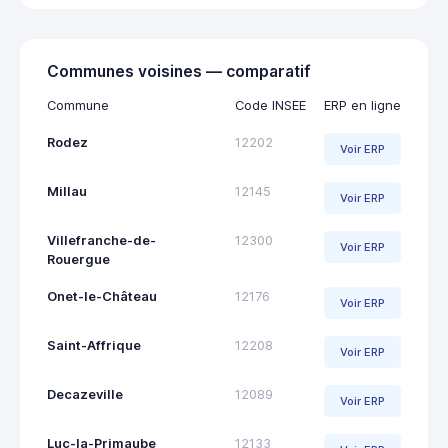
Communes voisines — comparatif
Commune
Code INSEE
ERP en ligne
Rodez
12202
Voir ERP
Millau
12145
Voir ERP
Villefranche-de-
12300
Voir ERP
Rouergue
Onet-le-Château
12176
Voir ERP
Saint-Affrique
12208
Voir ERP
Decazeville
12089
Voir ERP
Luc-la-Primaube
12133