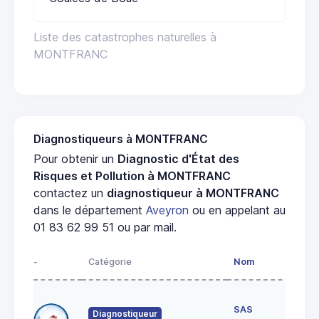
Liste des catastrophes naturelles à
MONTFRANC
Diagnostiqueurs à MONTFRANC
Pour obtenir un
Diagnostic d'État des
Risques et Pollution à MONTFRANC
contactez un
diagnostiqueur à MONTFRANC
dans le département
Aveyron
ou en appelant au
01 83 62 99 51 ou par mail.
-
Catégorie
Nom
Adr
5 i
SAS
de 
Diagnostiqueur