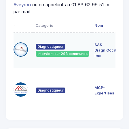
Aveyron
ou en appelant au 01 83 62 99 51 ou
par mail.
-
Catégorie
Nom
Adr
5 i
SAS
de 
Diagnostiqueur
Diagn'Occit.
Ro
Intervient sur 293 communes
121
Imo
CRE
12 
de
Nau
MCP-
Diagnostiqueur
12
Expertises
Sau
de
Rou