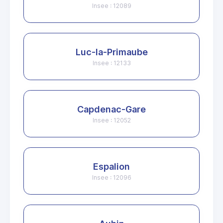
Insee : 12089
Luc-la-Primaube
Insee : 12133
Capdenac-Gare
Insee : 12052
Espalion
Insee : 12096