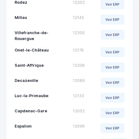
Rodez
12202
Voir ERP
Millau
12145
Voir ERP
Villefranche-de-
12300
Voir ERP
Rouergue
Onet-le-Château
12176
Voir ERP
Saint-Affrique
12208
Voir ERP
Decazeville
12089
Voir ERP
Luc-la-Primaube
12133
Voir ERP
Capdenac-Gare
12052
Voir ERP
Espalion
12096
Voir ERP