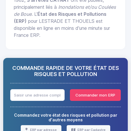
1982,
3 arrêtés CATNAT
ont été publiés,
principalement liés à
Inondations et/ou Coulées
de Boue
. L'
État des Risques et Pollutions
(ERP)
pour LESTRADE ET THOUELS est
disponible en ligne en moins d'une minute sur
France ERP.
COMMANDE RAPIDE DE VOTRE ÉTAT DES
RISQUES ET POLLUTION
Commander mon ERP
Commandez votre état des risques et pollution par
d'autres moyens
ERP par adresse
ERP par Cadastre