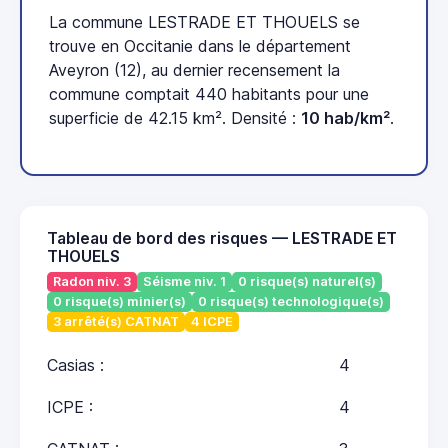
La commune LESTRADE ET THOUELS se
trouve en Occitanie dans le département
Aveyron (12), au dernier recensement la
commune comptait 440 habitants pour une
superficie de 42.15 km². Densité :
10 hab/km²
.
Tableau de bord des risques — LESTRADE ET
THOUELS
Radon niv. 3
Séisme niv. 1
0 risque(s) naturel(s)
0 risque(s) minier(s)
0 risque(s) technologique(s)
3 arrêté(s) CATNAT
4 ICPE
Casias :
4
ICPE :
4