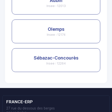
Aubin
Insee : 12013
Olemps
Insee : 12174
Sébazac-Concourès
Insee : 12264
FRANCE-ERP
27 rue du dessous des berges