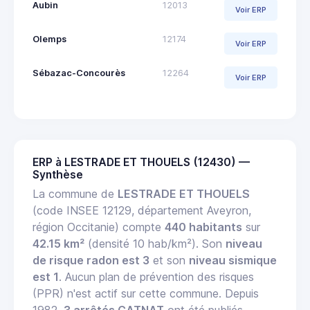
Aubin
12013
Voir ERP
Olemps
12174
Voir ERP
Sébazac-Concourès
12264
Voir ERP
ERP à LESTRADE ET THOUELS (12430) —
Synthèse
La commune de
LESTRADE ET THOUELS
(code INSEE 12129, département Aveyron,
région Occitanie) compte
440 habitants
sur
42.15 km²
(densité 10 hab/km²). Son
niveau
de risque radon est 3
et son
niveau sismique
est 1
. Aucun plan de prévention des risques
(PPR) n'est actif sur cette commune. Depuis