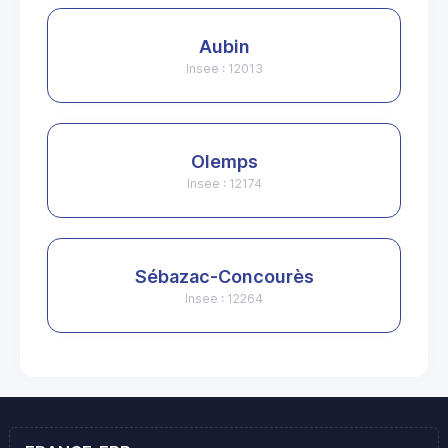
Aubin
Insee : 12013
Olemps
Insee : 12174
Sébazac-Concourès
Insee : 12264