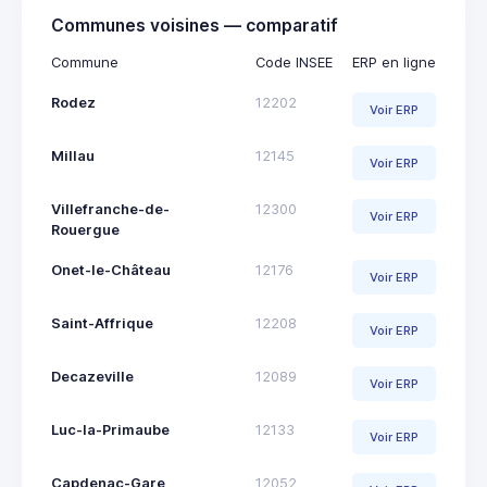
Communes voisines — comparatif
Commune
Code INSEE
ERP en ligne
Rodez
12202
Voir ERP
Millau
12145
Voir ERP
Villefranche-de-
12300
Voir ERP
Rouergue
Onet-le-Château
12176
Voir ERP
Saint-Affrique
12208
Voir ERP
Decazeville
12089
Voir ERP
Luc-la-Primaube
12133
Voir ERP
Capdenac-Gare
12052