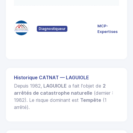
12 
de
Nau
MCP-
Diagnostiqueur
12
Expertises
Sau
de
Rou
Historique CATNAT — LAGUIOLE
Depuis 1982,
LAGUIOLE
a fait l'objet de
2
arrêtés de catastrophe naturelle
(dernier :
1982). Le risque dominant est
Tempête
(1
arrêté).