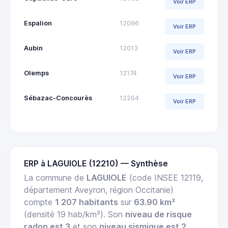
Voir ERP
Espalion
12096
Voir ERP
Aubin
12013
Voir ERP
Olemps
12174
Voir ERP
Sébazac-Concourès
12264
Voir ERP
ERP à LAGUIOLE (12210) — Synthèse
La commune de
LAGUIOLE
(code INSEE 12119,
département Aveyron, région Occitanie)
compte
1 207 habitants
sur
63.90 km²
(densité 19 hab/km²). Son
niveau de risque
radon est 3
et son
niveau sismique est 2
.