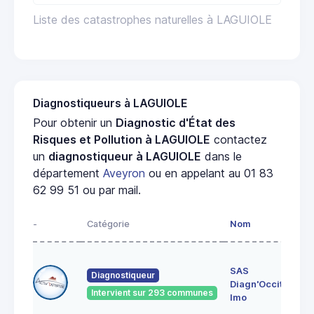
Liste des catastrophes naturelles à LAGUIOLE
Diagnostiqueurs à LAGUIOLE
Pour obtenir un
Diagnostic d'État des
Risques et Pollution à LAGUIOLE
contactez
un
diagnostiqueur à LAGUIOLE
dans le
département
Aveyron
ou en appelant au 01 83
62 99 51 ou par mail.
-
Catégorie
Nom
Adr
5 i
SAS
de 
Diagnostiqueur
Diagn'Occit.
Ro
Intervient sur 293 communes
121
Imo
CRE