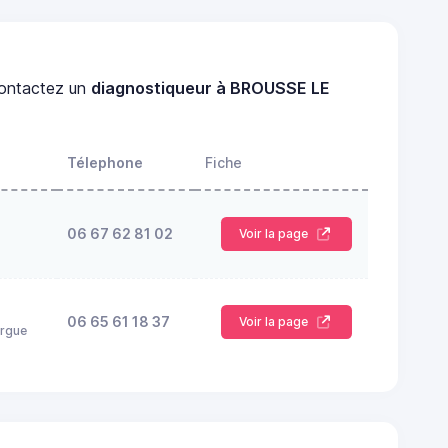
ontactez un
diagnostiqueur à BROUSSE LE
Télephone
Fiche
06 67 62 81 02
Voir la page
06 65 61 18 37
Voir la page
ergue