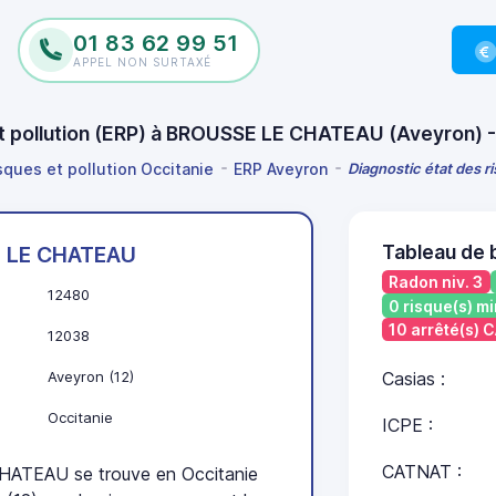
01 83 62 99 51
APPEL NON SURTAXÉ
 et pollution (ERP) à BROUSSE LE CHATEAU (Aveyron)
sques et pollution Occitanie
ERP Aveyron
Diagnostic état des 
Tableau de
 LE CHATEAU
Radon niv. 3
12480
0 risque(s) mi
10 arrêté(s)
12038
Aveyron (12)
Casias :
Occitanie
ICPE :
CATNAT :
TEAU se trouve en Occitanie