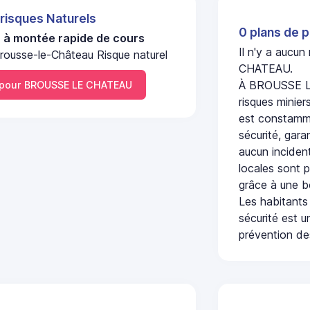
 risques Naturels
0 plans de p
u à montée rapide de cours
Il n'y a aucu
rousse-le-Château Risque naturel
CHATEAU.
À BROUSSE LE
pour BROUSSE LE CHATEAU
risques minier
est constamme
sécurité, gara
aucun incident
locales sont p
grâce à une b
Les habitants
sécurité est u
prévention des