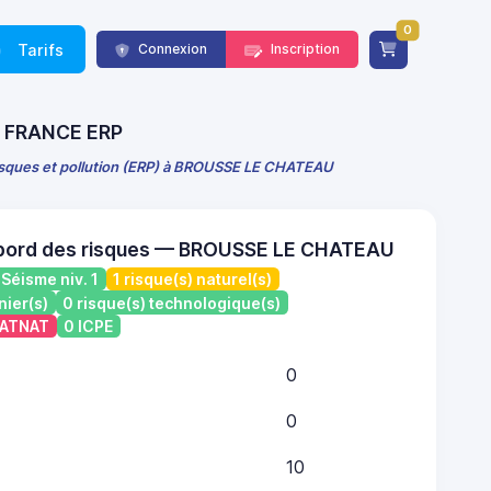
0
Tarifs
Connexion
Inscription
 - FRANCE ERP
risques et pollution (ERP) à BROUSSE LE CHATEAU
 bord des risques — BROUSSE LE CHATEAU
Séisme niv. 1
1 risque(s) naturel(s)
nier(s)
0 risque(s) technologique(s)
 CATNAT
0 ICPE
0
0
10