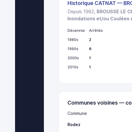
Historique CATNAT — B
Depuis 1982,
BROUSSE LE 
Inondations et/ou Coulées
Décennie
Arrêtés
1980s
2
1990s
6
2000s
1
2010s
1
Communes voisines — co
Commune
Rodez