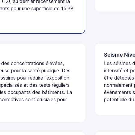
(12), au dernier recensement la
nts pour une superficie de 15.38
Seisme Nive
t des concentrations élevées,
Les séismes d
euse pour la santé publique. Des
intensité et p
saires pour réduire l'exposition.
être détectés
écialisés et des tests réguliers
normalement p
 les occupants des bâtiments. La
événements se
 correctives sont cruciales pour
potentielle du