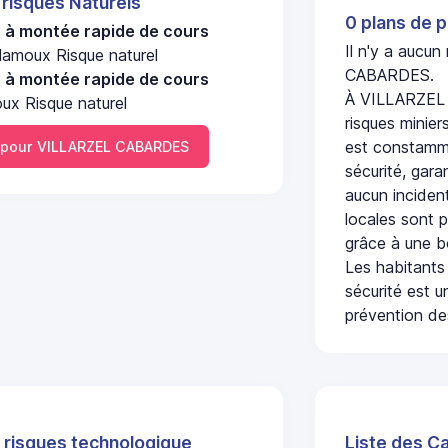
 risques Naturels
0 plans de p
u à montée rapide de cours
Il n'y a aucu
Clamoux Risque naturel
CABARDES.
u à montée rapide de cours
À VILLARZEL 
ux Risque naturel
risques minier
est constamme
pour VILLARZEL CABARDES
sécurité, gara
aucun incident
locales sont p
grâce à une b
Les habitants
sécurité est u
prévention des
 risques technologique
Liste des C