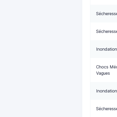
Sécheress
Sécheress
Inondation
Chocs Méca
Vagues
Inondation
Sécheress