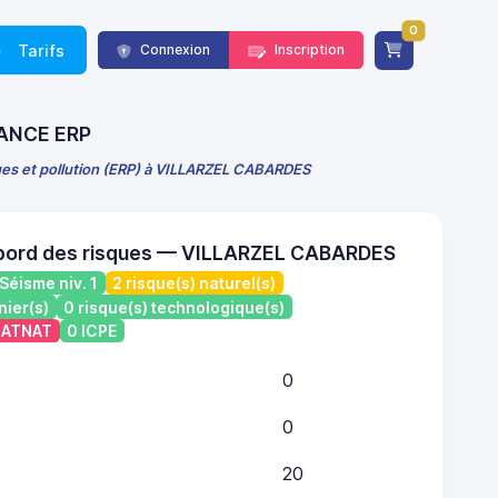
0
Tarifs
Connexion
Inscription
FRANCE ERP
ques et pollution (ERP) à VILLARZEL CABARDES
 bord des risques — VILLARZEL CABARDES
Séisme niv. 1
2 risque(s) naturel(s)
nier(s)
0 risque(s) technologique(s)
 CATNAT
0 ICPE
0
0
20