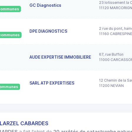
23 lotissement la 
GC Diagnostics
11120 MARCORIG
2 communes
2 rue du pont, ham
DPE DIAGNOSTICS
11160 CABRESPIN
7 communes
67, rue Buffon
AUDE EXPERTISE IMMOBILIERE
11000 CARCASSO
12 Chemin de la S
SARL ATP EXPERTISES
11200 NEVIAN
 communes
ILLARZEL CABARDES
ABARDES
a fait l'objet de
20 arrêtés de catastrophe nature