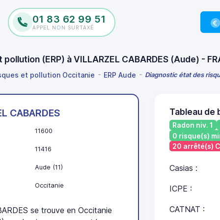
01 83 62 99 51
APPEL NON SURTAXÉ
 et pollution (ERP) à VILLARZEL CABARDES (Aude) - 
sques et pollution Occitanie
ERP Aude
Diagnostic état des ris
Tableau de
EL CABARDES
Radon niv. 1
11600
0 risque(s) mi
20 arrêté(s)
11416
Aude (11)
Casias :
Occitanie
ICPE :
CATNAT :
RDES se trouve en Occitanie