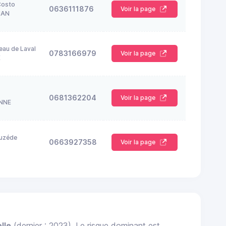
Costo
0636111876
Voir la page
NAN
eau de Laval
0783166979
Voir la page
E
0681362204
Voir la page
NNE
auzéde
0663927358
Voir la page
lle
(dernier : 2023). Le risque dominant est