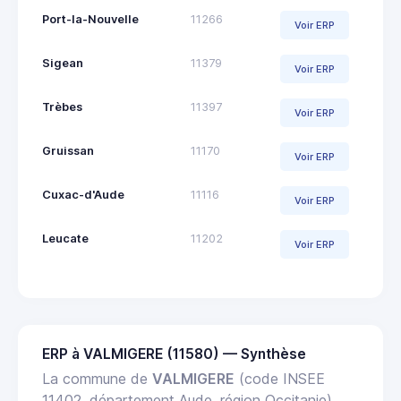
Port-la-Nouvelle
11266
Voir ERP
Sigean
11379
Voir ERP
Trèbes
11397
Voir ERP
Gruissan
11170
Voir ERP
Cuxac-d'Aude
11116
Voir ERP
Leucate
11202
Voir ERP
ERP à VALMIGERE (11580) — Synthèse
La commune de
VALMIGERE
(code INSEE
11402, département Aude, région Occitanie)