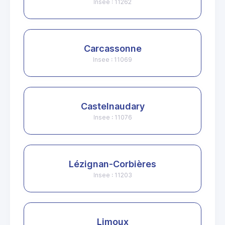
Insee : 11262
Carcassonne
Insee : 11069
Castelnaudary
Insee : 11076
Lézignan-Corbières
Insee : 11203
Limoux