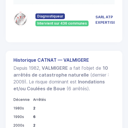
Diagnostiqueur
SARL ATP
EXPERTISES
Intervient sur 436 communes
Historique CATNAT — VALMIGERE
Depuis 1982,
VALMIGERE
a fait l'objet de
10
arrêtés de catastrophe naturelle
(dernier :
2009). Le risque dominant est
Inondations
et/ou Coulées de Boue
(6 arrêtés).
Décennie
Arrêtés
1980s
2
1990s
6
2000s
2