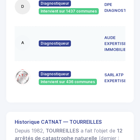
Diagnostiqueur
DPE
D
DIAGNOSTICS
Intervient sur 1437 communes
AUDE
A
Diagnostiqueur
EXPERTISE
IMMOBILIERE
Diagnostiqueur
SARL ATP
EXPERTISES
Intervient sur 436 communes
Historique CATNAT — TOURREILLES
Depuis 1982,
TOURREILLES
a fait l'objet de
12
arrêtés de catastrophe naturelle
(dernier :