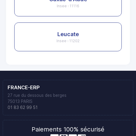
Insee : 11116
Leucate
Insee : 11202
FRANCE-ERP
27 rue du dessous des berges
75013 PARIS
01 83 62 99 51
Paiements 100% sécurisé