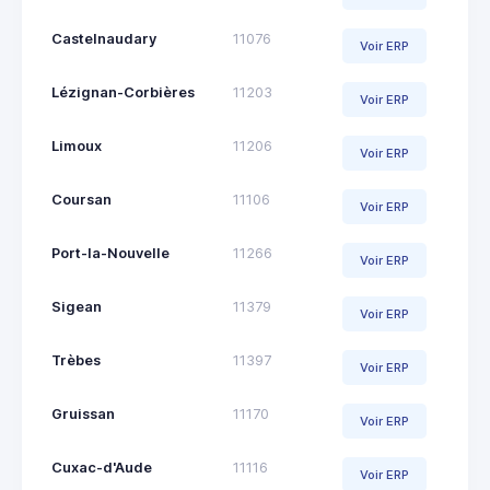
Castelnaudary
11076
Voir ERP
Lézignan-Corbières
11203
Voir ERP
Limoux
11206
Voir ERP
Coursan
11106
Voir ERP
Port-la-Nouvelle
11266
Voir ERP
Sigean
11379
Voir ERP
Trèbes
11397
Voir ERP
Gruissan
11170
Voir ERP
Cuxac-d'Aude
11116
Voir ERP