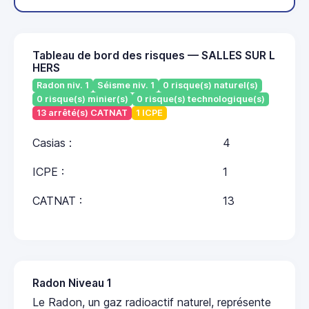
Tableau de bord des risques — SALLES SUR L
HERS
Radon niv. 1
Séisme niv. 1
0 risque(s) naturel(s)
0 risque(s) minier(s)
0 risque(s) technologique(s)
13 arrêté(s) CATNAT
1 ICPE
Casias :
4
ICPE :
1
CATNAT :
13
Radon Niveau 1
Le Radon, un gaz radioactif naturel, représente