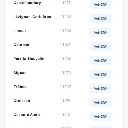
Castelnaudary
11076
Voir ERP
Lézignan-Corbières
11203
Voir ERP
Limoux
11206
Voir ERP
Coursan
11106
Voir ERP
Port-la-Nouvelle
11266
Voir ERP
Sigean
11379
Voir ERP
Trèbes
11397
Voir ERP
Gruissan
11170
Voir ERP
Cuxac-d'Aude
11116
Voir ERP