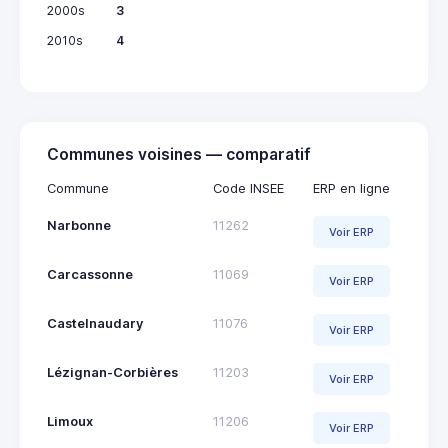
2000s
3
2010s
4
Communes voisines — comparatif
Commune
Code INSEE
ERP en ligne
Narbonne
11262
Voir ERP
Carcassonne
11069
Voir ERP
Castelnaudary
11076
Voir ERP
Lézignan-Corbières
11203
Voir ERP
Limoux
11206
Voir ERP