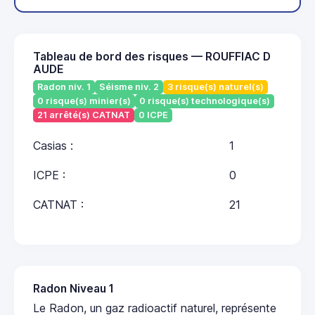
Tableau de bord des risques — ROUFFIAC D
AUDE
Radon niv. 1
Séisme niv. 2
3 risque(s) naturel(s)
0 risque(s) minier(s)
0 risque(s) technologique(s)
21 arrêté(s) CATNAT
0 ICPE
Casias :
1
ICPE :
0
CATNAT :
21
Radon Niveau 1
Le Radon, un gaz radioactif naturel, représente