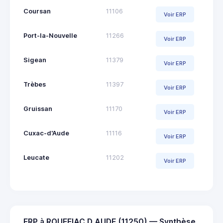
Coursan
11106
Voir ERP
Port-la-Nouvelle
11266
Voir ERP
Sigean
11379
Voir ERP
Trèbes
11397
Voir ERP
Gruissan
11170
Voir ERP
Cuxac-d'Aude
11116
Voir ERP
Leucate
11202
Voir ERP
ERP à ROUFFIAC D AUDE (11250) — Synthèse