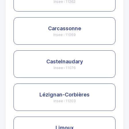
Insee : 11262
Carcassonne
Insee : 11069
Castelnaudary
Insee : 11076
Lézignan-Corbières
Insee : 11203
Limoux