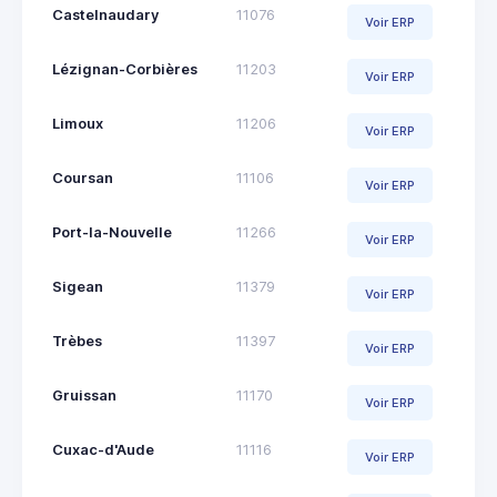
Castelnaudary
11076
Voir ERP
Lézignan-Corbières
11203
Voir ERP
Limoux
11206
Voir ERP
Coursan
11106
Voir ERP
Port-la-Nouvelle
11266
Voir ERP
Sigean
11379
Voir ERP
Trèbes
11397
Voir ERP
Gruissan
11170
Voir ERP
Cuxac-d'Aude
11116
Voir ERP