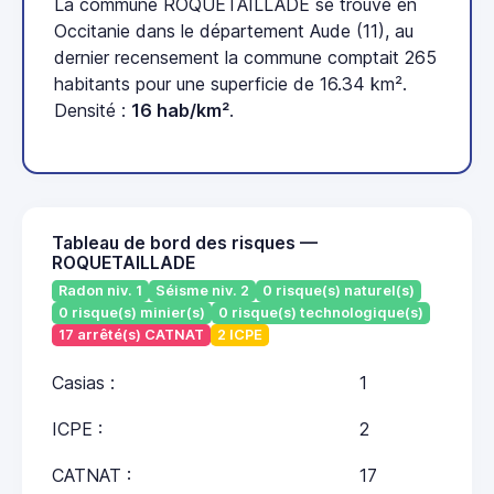
La commune ROQUETAILLADE se trouve en
Occitanie dans le département Aude (11), au
dernier recensement la commune comptait 265
habitants pour une superficie de 16.34 km².
Densité :
16 hab/km²
.
Tableau de bord des risques —
ROQUETAILLADE
Radon niv. 1
Séisme niv. 2
0 risque(s) naturel(s)
0 risque(s) minier(s)
0 risque(s) technologique(s)
17 arrêté(s) CATNAT
2 ICPE
Casias :
1
ICPE :
2
CATNAT :
17