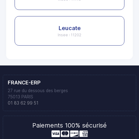
Leucate
Insee : 11202
FRANCE-ERP
27 rue du dessous des berges
75013 PARIS
01 83 62 99 51
Paiements 100% sécurisé