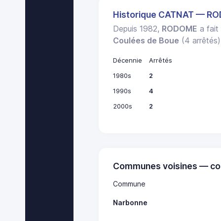
Historique CATNAT — R
Depuis 1982,
RODOME
a fait
Coulées de Boue
(4 arrêtés)
Décennie
Arrêtés
1980s
2
1990s
4
2000s
2
Communes voisines — co
Commune
Narbonne