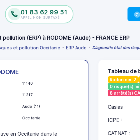
01 83 62 99 51
APPEL NON SURTAXÉ
et pollution (ERP) à RODOME (Aude) - FRANCE ERP
sques et pollution Occitanie
ERP Aude
Diagnostic état des risq
Tableau de
ODOME
Radon niv. 2
11140
0 risque(s) mi
8 arrêté(s) 
11317
Aude (11)
Casias :
Occitanie
ICPE :
CATNAT :
e en Occitanie dans le