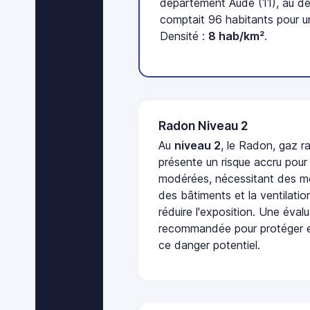
département Aude (11), au d
comptait 96 habitants pour u
Densité :
8 hab/km²
.
Radon Niveau 2
Au
niveau 2
, le Radon, gaz ra
présente un risque accru pour
modérées, nécessitant des me
des bâtiments et la ventilati
réduire l'exposition. Une éval
recommandée pour protéger e
ce danger potentiel.