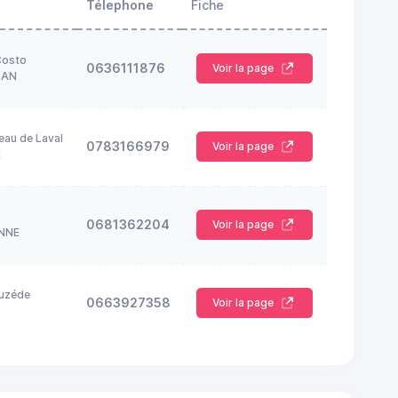
Télephone
Fiche
Costo
0636111876
Voir la page
NAN
eau de Laval
0783166979
Voir la page
E
0681362204
Voir la page
NNE
auzéde
0663927358
Voir la page