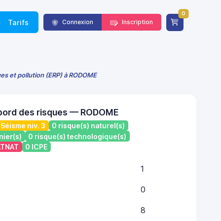
0
Tarifs
Connexion
Inscription
ues et pollution (ERP) à RODOME
 bord des risques — RODOME
Séisme niv. 3
0 risque(s) naturel(s)
nier(s)
0 risque(s) technologique(s)
CATNAT
0 ICPE
1
0
8