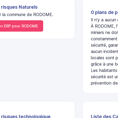
 risques Naturels
0 plans de p
l sur la commune de RODOME.
Il n'y a aucu
À RODOME, l'a
n ERP pour RODOME
miniers ne doi
constamment s
sécurité, gara
aucun incident
locales sont p
grâce à une b
Les habitants
sécurité est u
prévention des
 risques technologique
Liste des C