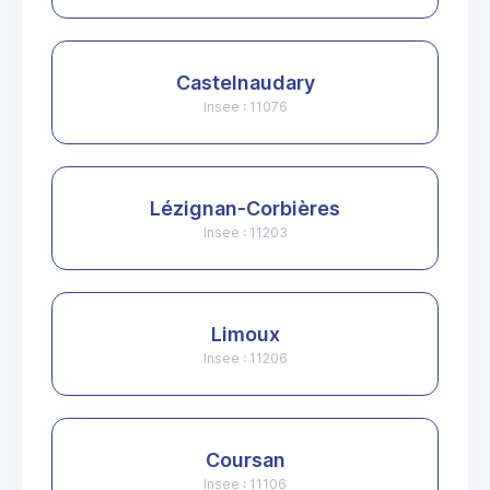
Castelnaudary
Insee : 11076
Lézignan-Corbières
Insee : 11203
Limoux
Insee : 11206
Coursan
Insee : 11106