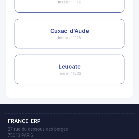
Insee : 11170
Cuxac-d'Aude
Insee : 11116
Leucate
Insee : 11202
FRANCE-ERP
27 rue du dessous des berges
75013 PARIS