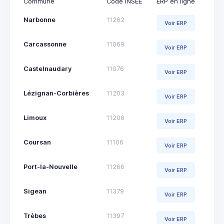
Commune
Code INSEE
ERP en ligne
Narbonne
11262
Voir ERP
Carcassonne
11069
Voir ERP
Castelnaudary
11076
Voir ERP
Lézignan-Corbières
11203
Voir ERP
Limoux
11206
Voir ERP
Coursan
11106
Voir ERP
Port-la-Nouvelle
11266
Voir ERP
Sigean
11379
Voir ERP
Trèbes
11397
Voir ERP