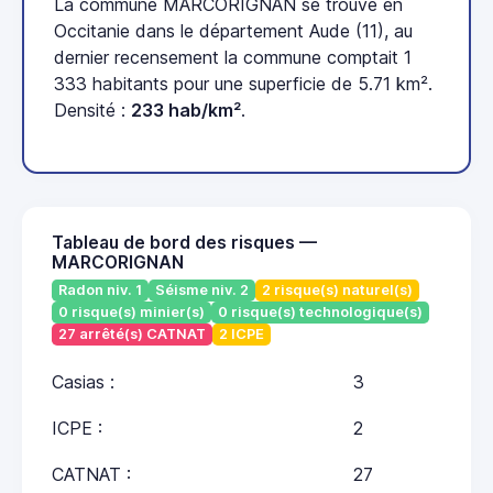
La commune MARCORIGNAN se trouve en
Occitanie dans le département Aude (11), au
dernier recensement la commune comptait 1
333 habitants pour une superficie de 5.71 km².
Densité :
233 hab/km²
.
Tableau de bord des risques —
MARCORIGNAN
Radon niv. 1
Séisme niv. 2
2 risque(s) naturel(s)
0 risque(s) minier(s)
0 risque(s) technologique(s)
27 arrêté(s) CATNAT
2 ICPE
Casias :
3
ICPE :
2
CATNAT :
27