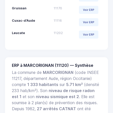
Gruissan
11170
Voir ERP
Cuxac-d'Aude
11116
Voir ERP
Leucate
11202
Voir ERP
ERP à MARCORIGNAN (11120) — Synthèse
La commune de
MARCORIGNAN
(code INSEE
11217, département Aude, région Occitanie)
compte
1 333 habitants
sur
5.71 km²
(densité
233 hab/km²). Son
niveau de risque radon
est 1
et son
niveau sismique est 2
. Elle est
soumise à 2 plan(s) de prévention des risques.
Depuis 1982,
27 arrêtés CATNAT
ont été