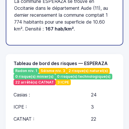
La commune ESPERAZA se trouve en
Occitanie dans le département Aude (11), au
dernier recensement la commune comptait 1
774 habitants pour une superficie de 10.60
km². Densité :
167 hab/km²
.
Tableau de bord des risques — ESPERAZA
Radon niv. 1
Séisme niv. 3
2 risque(s) naturel(s)
0 risque(s) minier(s)
0 risque(s) technologique(s)
22 arrêté(s) CATNAT
3 ICPE
Casias :
24
ICPE :
3
CATNAT :
22