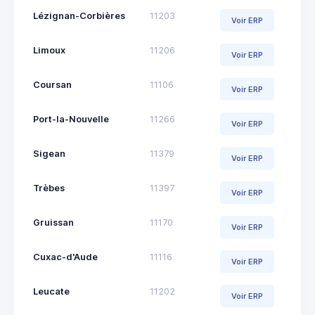
Lézignan-Corbières
11203
Voir ERP
Limoux
11206
Voir ERP
Coursan
11106
Voir ERP
Port-la-Nouvelle
11266
Voir ERP
Sigean
11379
Voir ERP
Trèbes
11397
Voir ERP
Gruissan
11170
Voir ERP
Cuxac-d'Aude
11116
Voir ERP
Leucate
11202
Voir ERP