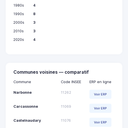
1980s
4
1990s
8
2000s
3
2010s
3
2020s
4
Communes voisines — comparatif
Commune
Code INSEE
ERP en ligne
Narbonne
11262
Voir ERP
Carcassonne
11069
Voir ERP
Castelnaudary
11076
Voir ERP