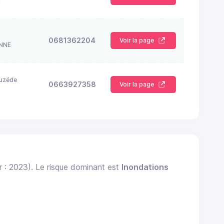
E
0681362204
Voir la page
NNE
auzéde
0663927358
Voir la page
r : 2023). Le risque dominant est
Inondations