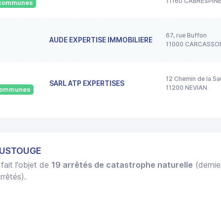
11160 CABRESPIN
7 communes
67, rue Buffon
AUDE EXPERTISE IMMOBILIERE
11000 CARCASSO
12 Chemin de la S
SARL ATP EXPERTISES
11200 NEVIAN
 communes
COUSTOUGE
fait l'objet de
19 arrêtés de catastrophe naturelle
(dernie
rrêtés).