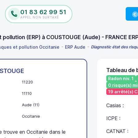
01 83 62 99 51
APPEL NON SURTAXÉ
 et pollution (ERP) à COUSTOUGE (Aude) - FRANCE ER
sques et pollution Occitanie
ERP Aude
Diagnostic état des ris
Tableau de
STOUGE
Radon niv. 1
11220
0 risque(s) mi
19 arrêté(s)
11110
Aude (11)
Casias :
Occitanie
ICPE :
CATNAT :
rouve en Occitanie dans le