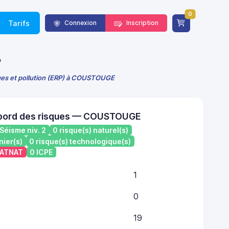
0
Tarifs
Connexion
Inscription
P
ques et pollution (ERP) à COUSTOUGE
 bord des risques — COUSTOUGE
Séisme niv. 2
0 risque(s) naturel(s)
nier(s)
0 risque(s) technologique(s)
 CATNAT
0 ICPE
1
0
19