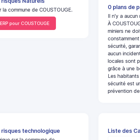
 risques Naturels
0 plans de p
l sur la commune de COUSTOUGE.
Il n'y a aucu
À COUSTOUGE,
ERP pour COUSTOUGE
miniers ne doi
constamment s
sécurité, gara
aucun incident
locales sont p
grâce à une b
Les habitants
sécurité est u
prévention des
 risques technologique
Liste des C
ogique sur la commune de