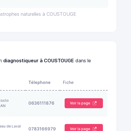
tastrophes naturelles à COUSTOUGE
un
diagnostiqueur à COUSTOUGE
dans le
Télephone
Fiche
Costo
0636111876
Voir la page
NAN
eau de Laval
0783166979
Voir la page