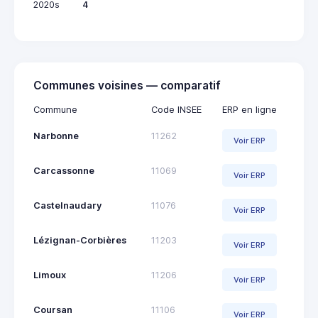
2020s
4
Communes voisines — comparatif
Commune
Code INSEE
ERP en ligne
Narbonne
11262
Voir ERP
Carcassonne
11069
Voir ERP
Castelnaudary
11076
Voir ERP
Lézignan-Corbières
11203
Voir ERP
Limoux
11206
Voir ERP
Coursan
11106
Voir ERP