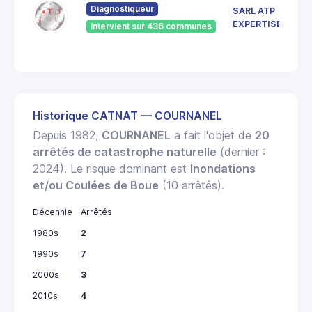
Diagnostiqueur
SARL ATP
EXPERTISES
Intervient sur 436 communes
Historique CATNAT — COURNANEL
Depuis 1982,
COURNANEL
a fait l'objet de
20
arrêtés de catastrophe naturelle
(dernier :
2024). Le risque dominant est
Inondations
et/ou Coulées de Boue
(10 arrêtés).
Décennie
Arrêtés
1980s
2
1990s
7
2000s
3
2010s
4