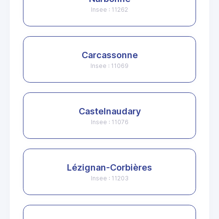
Insee : 11262
Carcassonne
Insee : 11069
Castelnaudary
Insee : 11076
Lézignan-Corbières
Insee : 11203