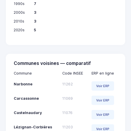
1990s
7
2000s
3
2010s
3
2020s
5
Communes voisines — comparatif
Commune
Code INSEE
ERP en ligne
Narbonne
11262
Voir ERP
Carcassonne
11069
Voir ERP
Castelnaudary
11076
Voir ERP
Lézignan-Corbières
11203
Voir ERP