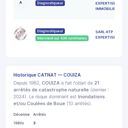
A
Diagnostiqueur
EXPERTISE
IMMOBILIERE
Diagnostiqueur
SARL ATP
EXPERTISES
Intervient sur 436 communes
Historique CATNAT — COUIZA
Depuis 1982,
COUIZA
a fait l'objet de
21
arrêtés de catastrophe naturelle
(dernier :
2024). Le risque dominant est
Inondations
et/ou Coulées de Boue
(10 arrêtés).
Décennie
Arrêtés
1980s
3