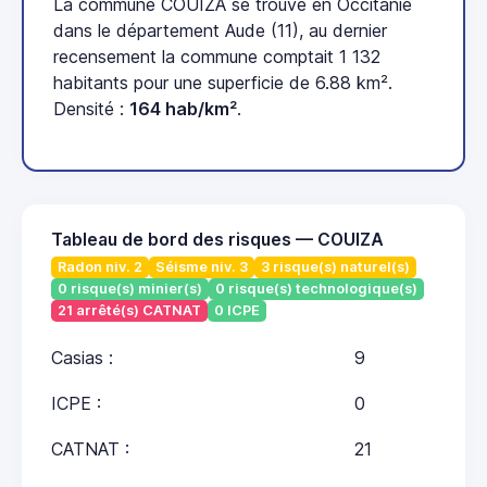
La commune COUIZA se trouve en Occitanie
dans le département Aude (11), au dernier
recensement la commune comptait 1 132
habitants pour une superficie de 6.88 km².
Densité :
164 hab/km²
.
Tableau de bord des risques — COUIZA
Radon niv. 2
Séisme niv. 3
3 risque(s) naturel(s)
0 risque(s) minier(s)
0 risque(s) technologique(s)
21 arrêté(s) CATNAT
0 ICPE
Casias :
9
ICPE :
0
CATNAT :
21