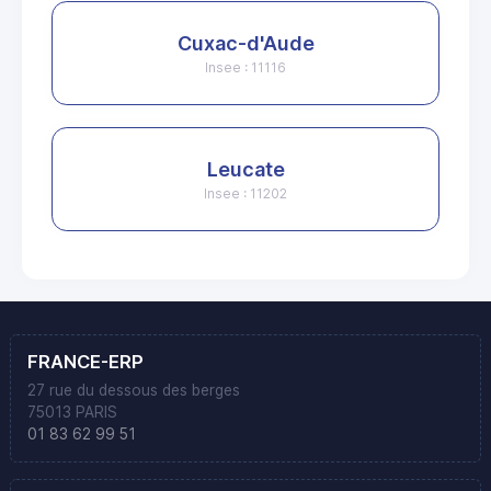
Cuxac-d'Aude
Insee : 11116
Leucate
Insee : 11202
FRANCE-ERP
27 rue du dessous des berges
75013 PARIS
01 83 62 99 51