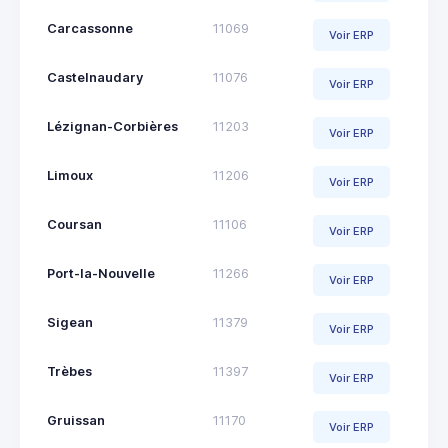
Carcassonne
11069
Voir ERP
Castelnaudary
11076
Voir ERP
Lézignan-Corbières
11203
Voir ERP
Limoux
11206
Voir ERP
Coursan
11106
Voir ERP
Port-la-Nouvelle
11266
Voir ERP
Sigean
11379
Voir ERP
Trèbes
11397
Voir ERP
Gruissan
11170
Voir ERP