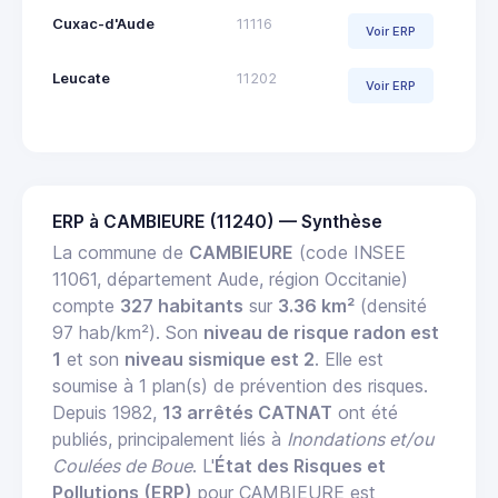
Cuxac-d'Aude
11116
Voir ERP
Leucate
11202
Voir ERP
ERP à CAMBIEURE (11240) — Synthèse
La commune de
CAMBIEURE
(code INSEE
11061, département Aude, région Occitanie)
compte
327 habitants
sur
3.36 km²
(densité
97 hab/km²). Son
niveau de risque radon est
1
et son
niveau sismique est 2
. Elle est
soumise à 1 plan(s) de prévention des risques.
Depuis 1982,
13 arrêtés CATNAT
ont été
publiés, principalement liés à
Inondations et/ou
Coulées de Boue
. L'
État des Risques et
Pollutions (ERP)
pour CAMBIEURE est