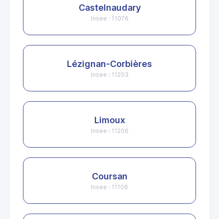
Castelnaudary
Insee : 11076
Lézignan-Corbières
Insee : 11203
Limoux
Insee : 11206
Coursan
Insee : 11106